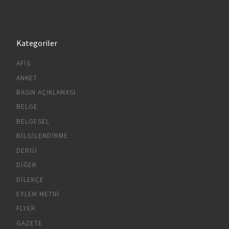
Kategoriler
AFIŞ
ANKET
BASIN AÇIKLAMASI
BELGE
BELGESEL
BILGILENDIRME
DERGI
DIĞER
DILEKÇE
EYLEM METNI
FLYER
GAZETE