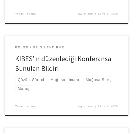
Yazarı:
admin
Yayımlanmış
Ekim 1, 2020
BELGE
BILGILENDIRME
KIBES’in düzenlediği Konferansa
Sunulan Bildiri
Çözüm Süreci
Mağusa Limanı
Mağusa Suriçi
Maraş
Yazarı:
admin
Yayımlanmış
Ekim 1, 2020