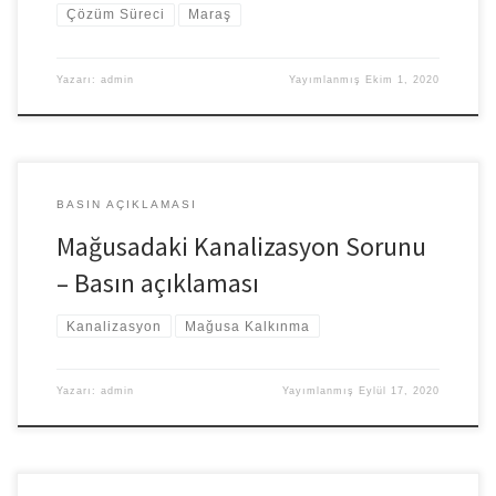
Çözüm Süreci
Maraş
Yazarı:
admin
Yayımlanmış
Ekim 1, 2020
BASIN AÇIKLAMASI
Mağusadaki Kanalizasyon Sorunu
– Basın açıklaması
Kanalizasyon
Mağusa Kalkınma
Yazarı:
admin
Yayımlanmış
Eylül 17, 2020