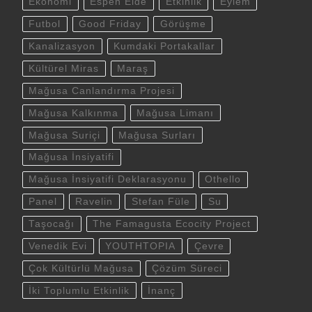
Ekonomi
Espen Eide
Etkinlik
Eylem
Futbol
Good Friday
Görüşme
Kanalizasyon
Kumdaki Portakallar
Kültürel Miras
Maraş
Mağusa Canlandırma Projesi
Mağusa Kalkınma
Mağusa Limanı
Mağusa Suriçi
Mağusa Surları
Mağusa İnsiyatifi
Mağusa İnsiyatifi Deklarasyonu
Othello
Panel
Ravelin
Stefan Füle
Su
Taşocağı
The Famagusta Ecocity Project
Venedik Evi
YOUTHTOPIA
Çevre
Çok Kültürlü Mağusa
Çözüm Süreci
İki Toplumlu Etkinlik
İnanç