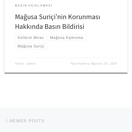
BASIN AÇIKLAMASI
Mağusa Suriçi’nin Korunması
Hakkında Basın Bildirisi
Kültürel Miras
Mağusa Kalkınma
Mağusa Suriçi
Yazarı:
admin
Yayımlanmış
Ağustos 19, 2020
Posts navigation
Newer posts
NEWER POSTS