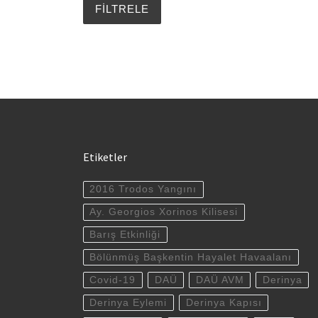
Etiketler
2016 Trodos Yangını
Ay. Georgios Xorinos Kilisesi
Barış Etkinliği
Bölünmüş Başkentin Hayalet Havaalanı
Covid-19
DAÜ
DAÜ AVM
Derinya
Derinya Eylemi
Derinya Kapısı