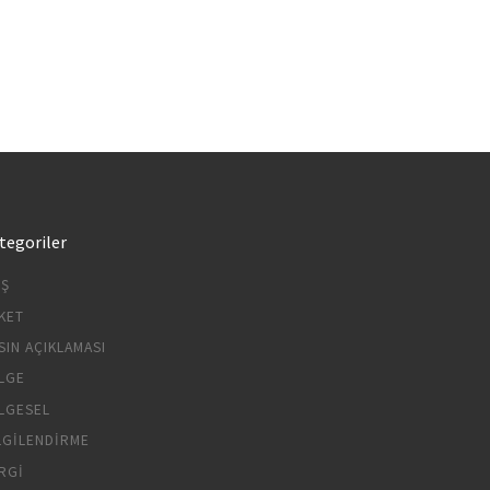
tegoriler
IŞ
KET
SIN AÇIKLAMASI
LGE
LGESEL
LGILENDIRME
RGI