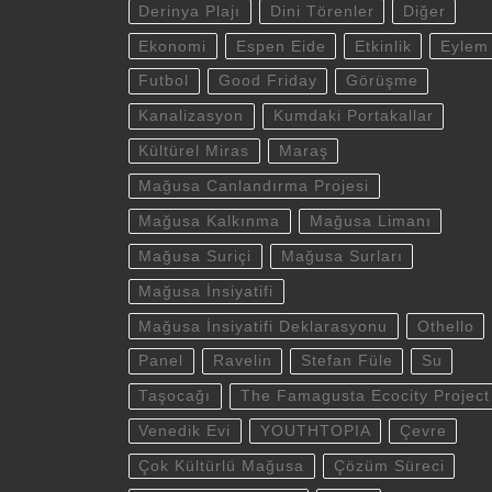
Derinya Plajı
Dini Törenler
Diğer
Ekonomi
Espen Eide
Etkinlik
Eylem
Futbol
Good Friday
Görüşme
Kanalizasyon
Kumdaki Portakallar
Kültürel Miras
Maraş
Mağusa Canlandırma Projesi
Mağusa Kalkınma
Mağusa Limanı
Mağusa Suriçi
Mağusa Surları
Mağusa İnsiyatifi
Mağusa İnsiyatifi Deklarasyonu
Othello
Panel
Ravelin
Stefan Füle
Su
Taşocağı
The Famagusta Ecocity Project
Venedik Evi
YOUTHTOPIA
Çevre
Çok Kültürlü Mağusa
Çözüm Süreci