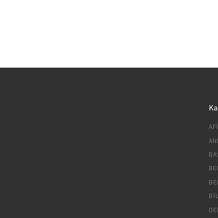
Ka
AF
AN
BA
BE
BE
BI
DE