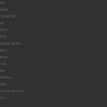
ĞER
LEKÇE
LEM METNI
YER
ZETE
RÜŞ
NUŞMA METNI
KALE
KTUP
POR
SIM
PORTAJ
NUM
PLANTI NOTLARI
DEO