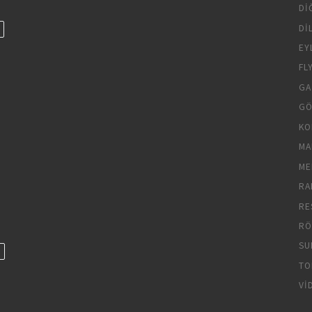
DI
DI
EY
FL
GA
GÖ
KO
MA
ME
RA
RE
RÖ
SU
TO
VI