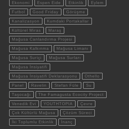
Ekonomi
Espen Eide
Etkinlik
Eylem
Futbol
Good Friday
Görüşme
Kanalizasyon
Kumdaki Portakallar
Kültürel Miras
Maraş
Mağusa Canlandırma Projesi
Mağusa Kalkınma
Mağusa Limanı
Mağusa Suriçi
Mağusa Surları
Mağusa İnsiyatifi
Mağusa İnsiyatifi Deklarasyonu
Othello
Panel
Ravelin
Stefan Füle
Su
Taşocağı
The Famagusta Ecocity Project
Venedik Evi
YOUTHTOPIA
Çevre
Çok Kültürlü Mağusa
Çözüm Süreci
İki Toplumlu Etkinlik
İnanç