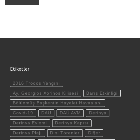
Etiketler
2016 Trodos Yangını
Ay. Georgios Xorinos Kilisesi
Barış Etkinliği
Bölünmüş Başkentin Hayalet Havaalanı
Covid-19
DAÜ
DAÜ AVM
Derinya
Derinya Eylemi
Derinya Kapısı
Derinya Plajı
Dini Törenler
Diğer