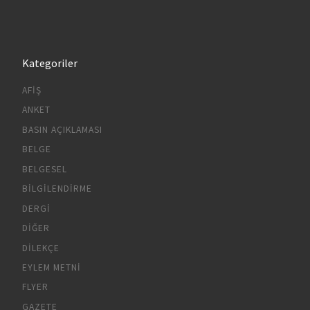
Kategoriler
AFIŞ
ANKET
BASIN AÇIKLAMASI
BELGE
BELGESEL
BILGILENDIRME
DERGI
DIĞER
DILEKÇE
EYLEM METNI
FLYER
GAZETE