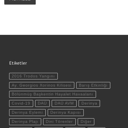
Etiketler
2016 Trodos Yangını
Ay. Georgios Xorinos Kilisesi
Barış Etkinliği
Bölünmüş Başkentin Hayalet Havaalanı
Covid-19
DAÜ
DAÜ AVM
Derinya
Derinya Eylemi
Derinya Kapısı
Derinya Plajı
Dini Törenler
Diğer