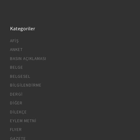
Kategoriler
AFIŞ
ANKET
BASIN AÇIKLAMASI
BELGE
BELGESEL
BILGILENDIRME
DERGI
DIĞER
DILEKÇE
EYLEM METNI
FLYER
GAZETE