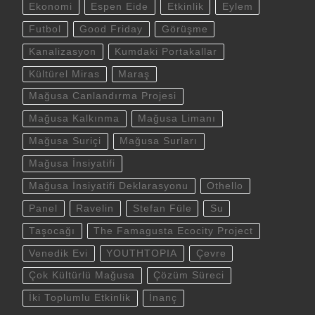
Ekonomi
Espen Eide
Etkinlik
Eylem
Futbol
Good Friday
Görüşme
Kanalizasyon
Kumdaki Portakallar
Kültürel Miras
Maraş
Mağusa Canlandırma Projesi
Mağusa Kalkınma
Mağusa Limanı
Mağusa Suriçi
Mağusa Surları
Mağusa İnsiyatifi
Mağusa İnsiyatifi Deklarasyonu
Othello
Panel
Ravelin
Stefan Füle
Su
Taşocağı
The Famagusta Ecocity Project
Venedik Evi
YOUTHTOPIA
Çevre
Çok Kültürlü Mağusa
Çözüm Süreci
İki Toplumlu Etkinlik
İnanç