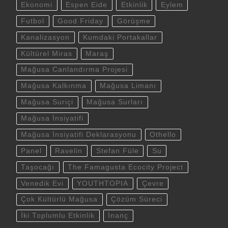
Ekonomi
Espen Eide
Etkinlik
Eylem
Futbol
Good Friday
Görüşme
Kanalizasyon
Kumdaki Portakallar
Kültürel Miras
Maraş
Mağusa Canlandırma Projesi
Mağusa Kalkınma
Mağusa Limanı
Mağusa Suriçi
Mağusa Surları
Mağusa İnsiyatifi
Mağusa İnsiyatifi Deklarasyonu
Othello
Panel
Ravelin
Stefan Füle
Su
Taşocağı
The Famagusta Ecocity Project
Venedik Evi
YOUTHTOPIA
Çevre
Çok Kültürlü Mağusa
Çözüm Süreci
İki Toplumlu Etkinlik
İnanç