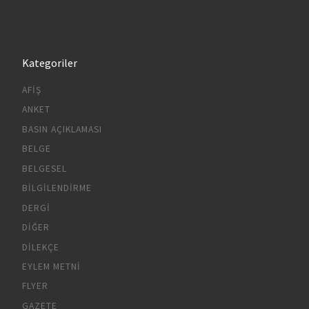
Kategoriler
AFIŞ
ANKET
BASIN AÇIKLAMASI
BELGE
BELGESEL
BILGILENDIRME
DERGI
DIĞER
DILEKÇE
EYLEM METNI
FLYER
GAZETE