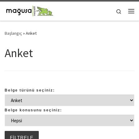
Skip to content
Search
Me
Başlangıç
»
Anket
Anket
Belge türünü seçiniz:
Belge konusunu seçiniz: