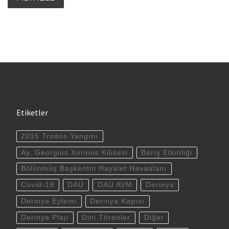
Etiketler
2016 Trodos Yangını
Ay. Georgios Xorinos Kilisesi
Barış Etkinliği
Bölünmüş Başkentin Hayalet Havaalanı
Covid-19
DAÜ
DAÜ AVM
Derinya
Derinya Eylemi
Derinya Kapısı
Derinya Plajı
Dini Törenler
Diğer