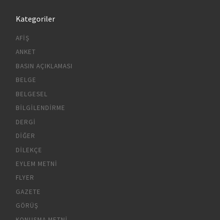
Kategoriler
AFIŞ
ANKET
BASIN AÇIKLAMASI
BELGE
BELGESEL
BILGILENDIRME
DERGI
DIĞER
DILEKÇE
EYLEM METNI
FLYER
GAZETE
GÖRÜŞ
KONUŞMA METNI