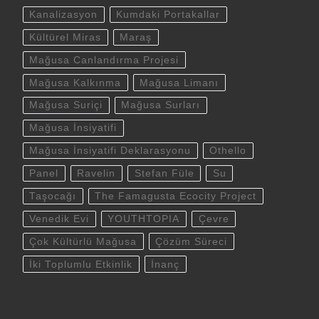
Kanalizasyon
Kumdaki Portakallar
Kültürel Miras
Maraş
Mağusa Canlandırma Projesi
Mağusa Kalkınma
Mağusa Limanı
Mağusa Suriçi
Mağusa Surları
Mağusa İnsiyatifi
Mağusa İnsiyatifi Deklarasyonu
Othello
Panel
Ravelin
Stefan Füle
Su
Taşocağı
The Famagusta Ecocity Project
Venedik Evi
YOUTHTOPIA
Çevre
Çok Kültürlü Mağusa
Çözüm Süreci
İki Toplumlu Etkinlik
İnanç