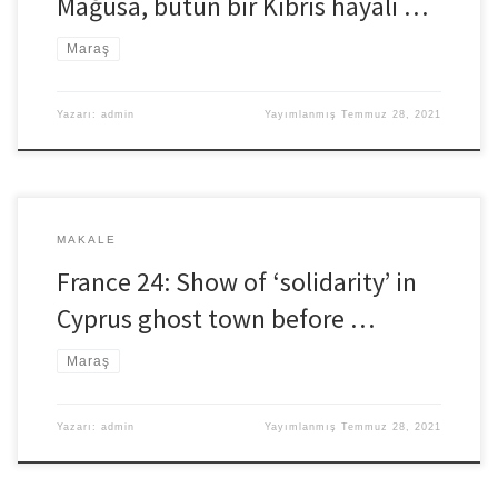
Mağusa, bütün bir Kıbrıs hayali …
Maraş
Yazarı:
admin
Yayımlanmış
Temmuz 28, 2021
MAKALE
France 24: Show of ‘solidarity’ in
Cyprus ghost town before …
Maraş
Yazarı:
admin
Yayımlanmış
Temmuz 28, 2021