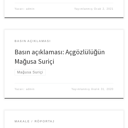
Yazarı:
admin
Yayımlanmış
Ocak 2, 2021
BASIN AÇIKLAMASI
Basın açıklaması: Açgözlülüğün
Mağusa Suriçi
Mağusa Suriçi
Yazarı:
admin
Yayımlanmış
Aralık 31, 2020
MAKALE
RÖPORTAJ