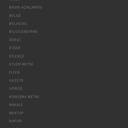
BASIN AÇIKLAMASI
BELGE
BELGESEL
BILGILENDIRME
DERGI
DIĞER
DILEKÇE
EYLEM METNI
FLYER
GAZETE
GÖRÜŞ
KONUŞMA METNI
MAKALE
MEKTUP
RAPOR