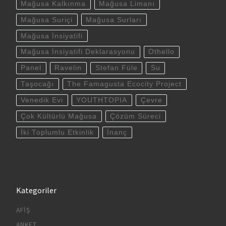
Mağusa Kalkınma
Mağusa Limanı
Mağusa Suriçi
Mağusa Surları
Mağusa İnsiyatifi
Mağusa İnsiyatifi Deklarasyonu
Othello
Panel
Ravelin
Stefan Füle
Su
Taşocağı
The Famagusta Ecocity Project
Venedik Evi
YOUTHTOPIA
Çevre
Çok Kültürlü Mağusa
Çözüm Süreci
İki Toplumlu Etkinlik
İnanç
Kategoriler
AFIŞ
ANKET