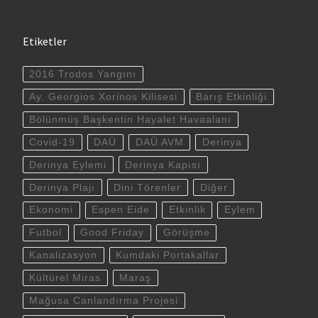
Etiketler
2016 Trodos Yangını
Ay. Georgios Xorinos Kilisesi
Barış Etkinliği
Bölünmüş Başkentin Hayalet Havaalanı
Covid-19
DAÜ
DAÜ AVM
Derinya
Derinya Eylemi
Derinya Kapısı
Derinya Plajı
Dini Törenler
Diğer
Ekonomi
Espen Eide
Etkinlik
Eylem
Futbol
Good Friday
Görüşme
Kanalizasyon
Kumdaki Portakallar
Kültürel Miras
Maraş
Mağusa Canlandırma Projesi