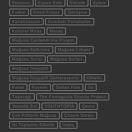
Ekonomi
Espen Eide
Etkinlik
Eylem
Futbol
Good Friday
Görüşme
Kanalizasyon
Kumdaki Portakallar
Kültürel Miras
Maraş
Mağusa Canlandırma Projesi
Mağusa Kalkınma
Mağusa Limanı
Mağusa Suriçi
Mağusa Surları
Mağusa İnsiyatifi
Mağusa İnsiyatifi Deklarasyonu
Othello
Panel
Ravelin
Stefan Füle
Su
Taşocağı
The Famagusta Ecocity Project
Venedik Evi
YOUTHTOPIA
Çevre
Çok Kültürlü Mağusa
Çözüm Süreci
İki Toplumlu Etkinlik
İnanç