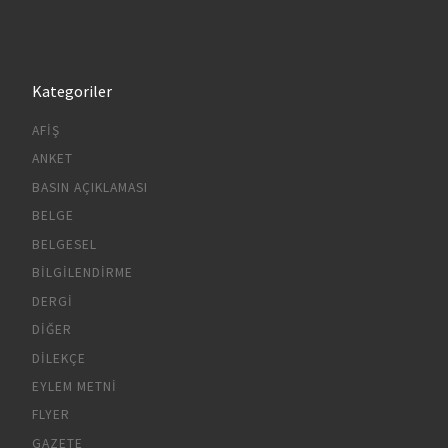
Kategoriler
AFIŞ
ANKET
BASIN AÇIKLAMASI
BELGE
BELGESEL
BILGILENDIRME
DERGI
DIĞER
DILEKÇE
EYLEM METNI
FLYER
GAZETE