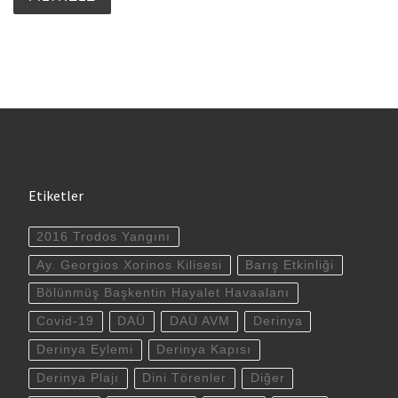
Etiketler
2016 Trodos Yangını
Ay. Georgios Xorinos Kilisesi
Barış Etkinliği
Bölünmüş Başkentin Hayalet Havaalanı
Covid-19
DAÜ
DAÜ AVM
Derinya
Derinya Eylemi
Derinya Kapısı
Derinya Plajı
Dini Törenler
Diğer