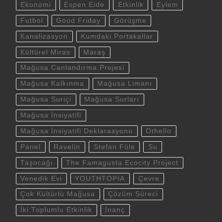
Ekonomi
Espen Eide
Etkinlik
Eylem
Futbol
Good Friday
Görüşme
Kanalizasyon
Kumdaki Portakallar
Kültürel Miras
Maraş
Mağusa Canlandırma Projesi
Mağusa Kalkınma
Mağusa Limanı
Mağusa Suriçi
Mağusa Surları
Mağusa İnsiyatifi
Mağusa İnsiyatifi Deklarasyonu
Othello
Panel
Ravelin
Stefan Füle
Su
Taşocağı
The Famagusta Ecocity Project
Venedik Evi
YOUTHTOPIA
Çevre
Çok Kültürlü Mağusa
Çözüm Süreci
İki Toplumlu Etkinlik
İnanç