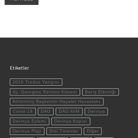
Etiketler
2016 Trodos Yangını
Ay. Georgios Xorinos Kilisesi
Barış Etkinliği
Bölünmüş Başkentin Hayalet Havaalanı
Covid-19
DAÜ
DAÜ AVM
Derinya
Derinya Eylemi
Derinya Kapısı
Derinya Plajı
Dini Törenler
Diğer