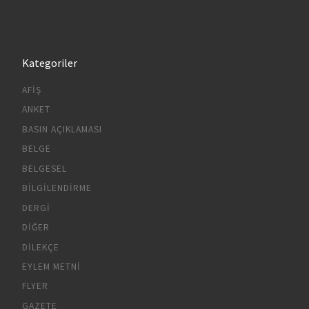
Kategoriler
AFIŞ
ANKET
BASIN AÇIKLAMASI
BELGE
BELGESEL
BILGILENDIRME
DERGI
DIĞER
DILEKÇE
EYLEM METNI
FLYER
GAZETE