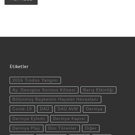
Etiketler
2016 Trodos Yangını
Ay. Georgios Xorinos Kilisesi
Barış Etkinliği
Bölünmüş Başkentin Hayalet Havaalanı
Covid-19
DAÜ
DAÜ AVM
Derinya
Derinya Eylemi
Derinya Kapısı
Derinya Plajı
Dini Törenler
Diğer