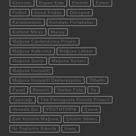
Ekonomi
Espen Eide
Etkinlik
Eylem
Futbol
Good Friday
Görüşme
Kanalizasyon
Kumdaki Portakallar
Kültürel Miras
Maraş
Mağusa Canlandırma Projesi
Mağusa Kalkınma
Mağusa Limanı
Mağusa Suriçi
Mağusa Surları
Mağusa İnsiyatifi
Mağusa İnsiyatifi Deklarasyonu
Othello
Panel
Ravelin
Stefan Füle
Su
Taşocağı
The Famagusta Ecocity Project
Venedik Evi
YOUTHTOPIA
Çevre
Çok Kültürlü Mağusa
Çözüm Süreci
İki Toplumlu Etkinlik
İnanç