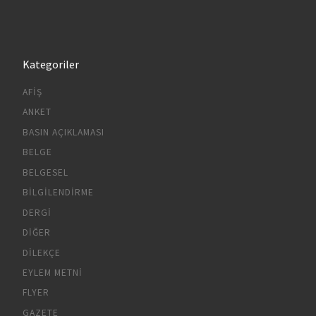
Kategoriler
AFIŞ
ANKET
BASIN AÇIKLAMASI
BELGE
BELGESEL
BILGILENDIRME
DERGI
DIĞER
DILEKÇE
EYLEM METNI
FLYER
GAZETE