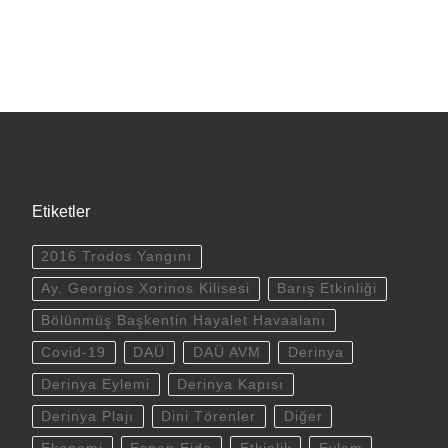
Etiketler
2016 Trodos Yangını
Ay. Georgios Xorinos Kilisesi
Barış Etkinliği
Bölünmüş Başkentin Hayalet Havaalanı
Covid-19
DAÜ
DAÜ AVM
Derinya
Derinya Eylemi
Derinya Kapısı
Derinya Plajı
Dini Törenler
Diğer