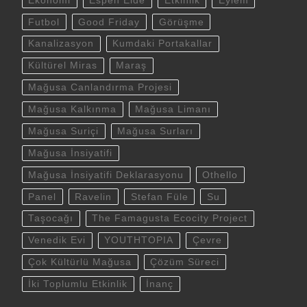
Ekonomi
Espen Eide
Etkinlik
Eylem
Futbol
Good Friday
Görüşme
Kanalizasyon
Kumdaki Portakallar
Kültürel Miras
Maraş
Mağusa Canlandırma Projesi
Mağusa Kalkınma
Mağusa Limanı
Mağusa Suriçi
Mağusa Surları
Mağusa İnsiyatifi
Mağusa İnsiyatifi Deklarasyonu
Othello
Panel
Ravelin
Stefan Füle
Su
Taşocağı
The Famagusta Ecocity Project
Venedik Evi
YOUTHTOPIA
Çevre
Çok Kültürlü Mağusa
Çözüm Süreci
İki Toplumlu Etkinlik
İnanç