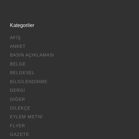
Kategoriler
AFIŞ
ANKET
BASIN AÇIKLAMASI
BELGE
BELGESEL
BILGILENDIRME
DERGI
DIĞER
DILEKÇE
EYLEM METNI
FLYER
GAZETE