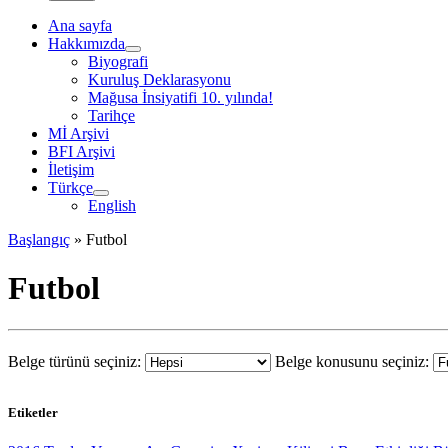
Ana sayfa
Hakkımızda
Biyografi
Kuruluş Deklarasyonu
Mağusa İnsiyatifi 10. yılında!
Tarihçe
Mİ Arşivi
BFI Arşivi
İletişim
Türkçe
English
Başlangıç
»
Futbol
Futbol
Belge türünü seçiniz:
Belge konusunu seçiniz:
Etiketler