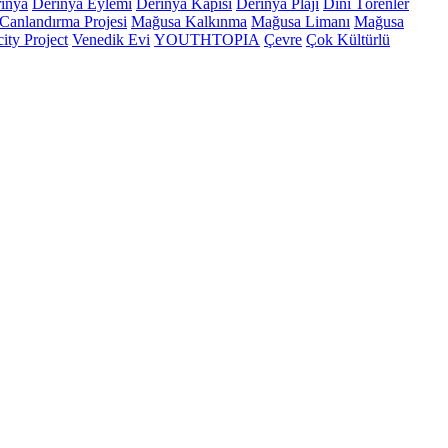
inya
Derinya Eylemi
Derinya Kapısı
Derinya Plajı
Dini Törenler
Canlandırma Projesi
Mağusa Kalkınma
Mağusa Limanı
Mağusa
ity Project
Venedik Evi
YOUTHTOPIA
Çevre
Çok Kültürlü