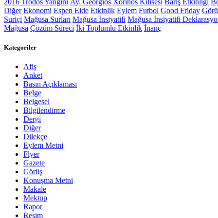
2016 Trodos Yangını
Ay. Georgios Xorinos Kilisesi
Barış Etkinliği
Bö
Diğer
Ekonomi
Espen Eide
Etkinlik
Eylem
Futbol
Good Friday
Gör
Suriçi
Mağusa Surları
Mağusa İnsiyatifi
Mağusa İnsiyatifi Deklarasy
Mağusa
Çözüm Süreci
İki Toplumlu Etkinlik
İnanç
Kategoriler
Afiş
Anket
Basın Açıklaması
Belge
Belgesel
Bilgilendirme
Dergi
Diğer
Dilekçe
Eylem Metni
Flyer
Gazete
Görüş
Konuşma Metni
Makale
Mektup
Rapor
Resim