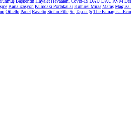
lünmüş Başkentin Hayalet Havaalanı
Covid-19
DAÜ
DAÜ AVM
Der
üşme
Kanalizasyon
Kumdaki Portakallar
Kültürel Miras
Maraş
Mağusa 
onu
Othello
Panel
Ravelin
Stefan Füle
Su
Taşocağı
The Famagusta Ecoc