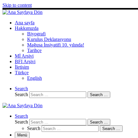
Skip to content
Ana sayfa
Hakkımızda
Biyografi
Kuruluş Deklarasyonu
Mağusa İnsiyatifi 10. yılında!
Tarihçe
Mİ Arşivi
BFI Arşivi
İletişim
Türkçe
English
Search
Search
Search …
Search
Search
Search …
Search
Search …
Menü