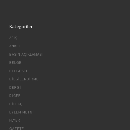
Kategoriler
AFIŞ
ANKET
BASIN AÇIKLAMASI
BELGE
BELGESEL
BILGILENDIRME
DERGI
DIĞER
DILEKÇE
EYLEM METNI
FLYER
GAZETE