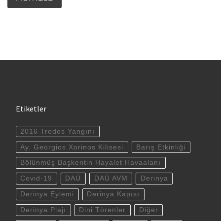
Etiketler
2016 Trodos Yangını
Ay. Georgios Xorinos Kilisesi
Barış Etkinliği
Bölünmüş Başkentin Hayalet Havaalanı
Covid-19
DAÜ
DAÜ AVM
Derinya
Derinya Eylemi
Derinya Kapısı
Derinya Plajı
Dini Törenler
Diğer