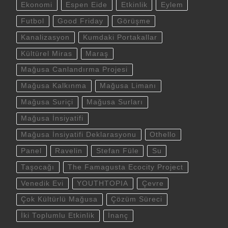
Ekonomi
Espen Eide
Etkinlik
Eylem
Futbol
Good Friday
Görüşme
Kanalizasyon
Kumdaki Portakallar
Kültürel Miras
Maraş
Mağusa Canlandırma Projesi
Mağusa Kalkınma
Mağusa Limanı
Mağusa Suriçi
Mağusa Surları
Mağusa İnsiyatifi
Mağusa İnsiyatifi Deklarasyonu
Othello
Panel
Ravelin
Stefan Füle
Su
Taşocağı
The Famagusta Ecocity Project
Venedik Evi
YOUTHTOPIA
Çevre
Çok Kültürlü Mağusa
Çözüm Süreci
İki Toplumlu Etkinlik
İnanç