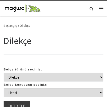
Skip to content
Search
Me
Başlangıç
»
Dilekçe
Dilekçe
Belge türünü seçiniz:
Belge konusunu seçiniz: