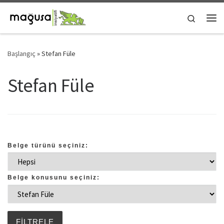
Skip to content
Search
Me
Başlangıç
»
Stefan Füle
Stefan Füle
Belge türünü seçiniz:
Belge konusunu seçiniz: