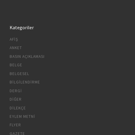
Kategoriler
AFIŞ
ANKET
BASIN AÇIKLAMASI
BELGE
BELGESEL
BILGILENDIRME
DERGI
DIĞER
DILEKÇE
EYLEM METNI
FLYER
GAZETE