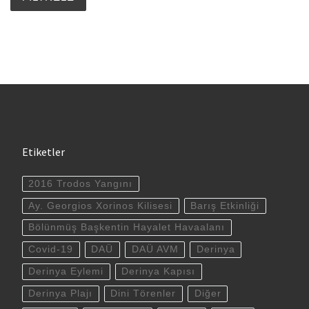
Etiketler
2016 Trodos Yangını
Ay. Georgios Xorinos Kilisesi
Barış Etkinliği
Bölünmüş Başkentin Hayalet Havaalanı
Covid-19
DAÜ
DAÜ AVM
Derinya
Derinya Eylemi
Derinya Kapısı
Derinya Plajı
Dini Törenler
Diğer