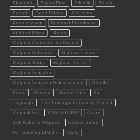
Ekonomi
Espen Eide
Etkinlik
Eylem
Futbol
Good Friday
Görüşme
Kanalizasyon
Kumdaki Portakallar
Kültürel Miras
Maraş
Mağusa Canlandırma Projesi
Mağusa Kalkınma
Mağusa Limanı
Mağusa Suriçi
Mağusa Surları
Mağusa İnsiyatifi
Mağusa İnsiyatifi Deklarasyonu
Othello
Panel
Ravelin
Stefan Füle
Su
Taşocağı
The Famagusta Ecocity Project
Venedik Evi
YOUTHTOPIA
Çevre
Çok Kültürlü Mağusa
Çözüm Süreci
İki Toplumlu Etkinlik
İnanç