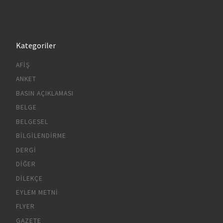
Kategoriler
AFIŞ
ANKET
BASIN AÇIKLAMASI
BELGE
BELGESEL
BILGILENDIRME
DERGI
DIĞER
DILEKÇE
EYLEM METNI
FLYER
GAZETE