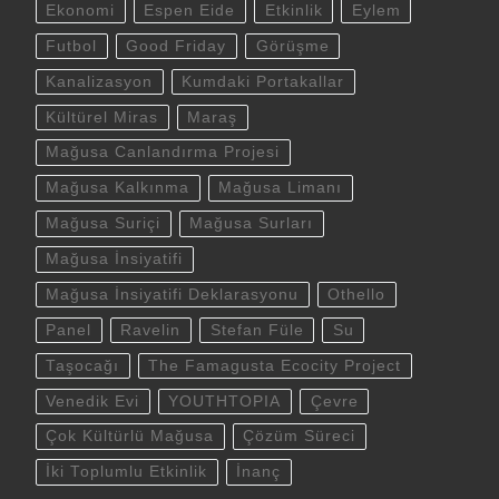
Ekonomi
Espen Eide
Etkinlik
Eylem
Futbol
Good Friday
Görüşme
Kanalizasyon
Kumdaki Portakallar
Kültürel Miras
Maraş
Mağusa Canlandırma Projesi
Mağusa Kalkınma
Mağusa Limanı
Mağusa Suriçi
Mağusa Surları
Mağusa İnsiyatifi
Mağusa İnsiyatifi Deklarasyonu
Othello
Panel
Ravelin
Stefan Füle
Su
Taşocağı
The Famagusta Ecocity Project
Venedik Evi
YOUTHTOPIA
Çevre
Çok Kültürlü Mağusa
Çözüm Süreci
İki Toplumlu Etkinlik
İnanç