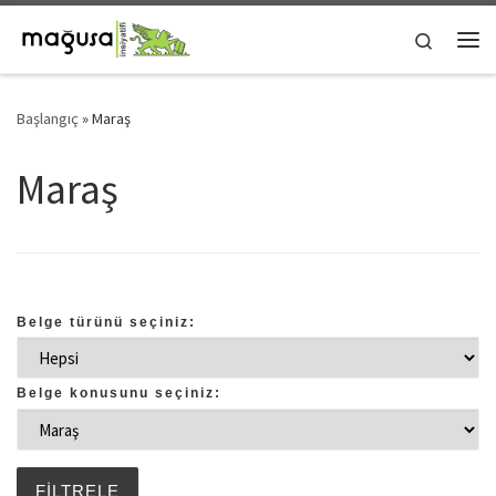
Skip to content
Search
Me
Başlangıç
»
Maraş
Maraş
Belge türünü seçiniz:
Belge konusunu seçiniz: