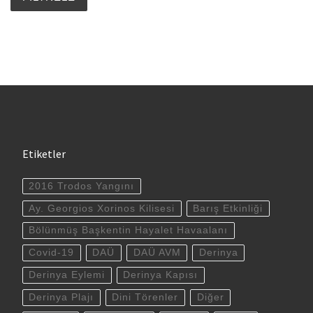
Etiketler
2016 Trodos Yangını
Ay. Georgios Xorinos Kilisesi
Barış Etkinliği
Bölünmüş Başkentin Hayalet Havaalanı
Covid-19
DAÜ
DAÜ AVM
Derinya
Derinya Eylemi
Derinya Kapısı
Derinya Plajı
Dini Törenler
Diğer