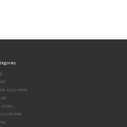
tegories
IŞ
KET
SIN AÇIKLAMASI
LGE
LGESEL
LGILENDIRME
RGI