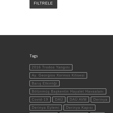
Tags
2016 Trodos Yangını
Ay. Georgios Xorinos Kilisesi
Barış Etkinliği
Bölünmüş Başkentin Hayalet Havaalanı
Covid-19
DAÜ
DAÜ AVM
Derinya
Derinya Eylemi
Derinya Kapısı