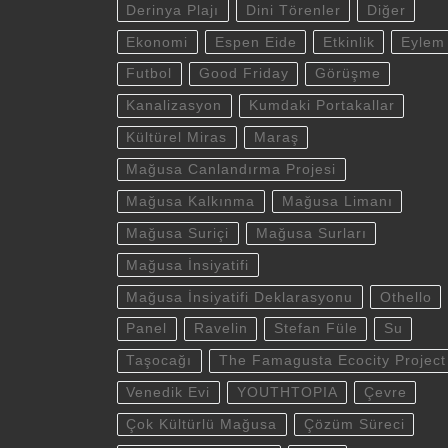
Derinya Plajı
Dini Törenler
Diğer
Ekonomi
Espen Eide
Etkinlik
Eylem
Futbol
Good Friday
Görüşme
Kanalizasyon
Kumdaki Portakallar
Kültürel Miras
Maraş
Mağusa Canlandırma Projesi
Mağusa Kalkınma
Mağusa Limanı
Mağusa Suriçi
Mağusa Surları
Mağusa İnsiyatifi
Mağusa İnsiyatifi Deklarasyonu
Othello
Panel
Ravelin
Stefan Füle
Su
Taşocağı
The Famagusta Ecocity Project
Venedik Evi
YOUTHTOPIA
Çevre
Çok Kültürlü Mağusa
Çözüm Süreci