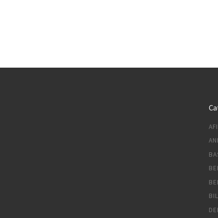
Ca
AF
AN
BA
BE
BE
BI
DE