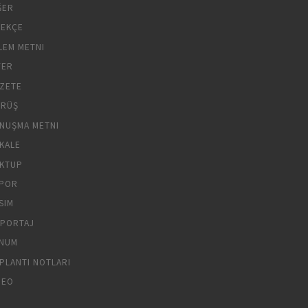
ĞER
LEKÇE
LEM METNI
YER
ZETE
RÜŞ
NUŞMA METNI
KALE
KTUP
POR
SIM
PORTAJ
NUM
PLANTI NOTLARI
DEO