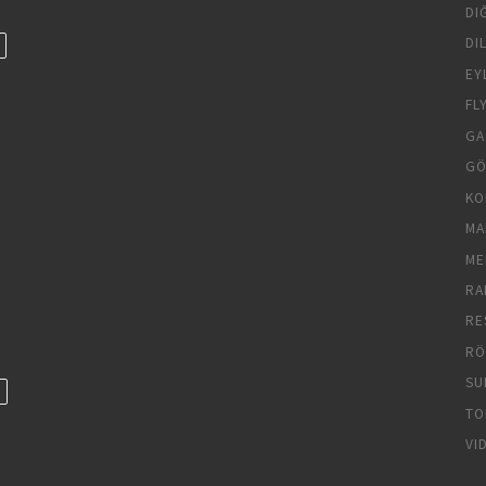
DI
DI
EY
FL
GA
GÖ
KO
MA
ME
RA
RE
RÖ
SU
TO
VI