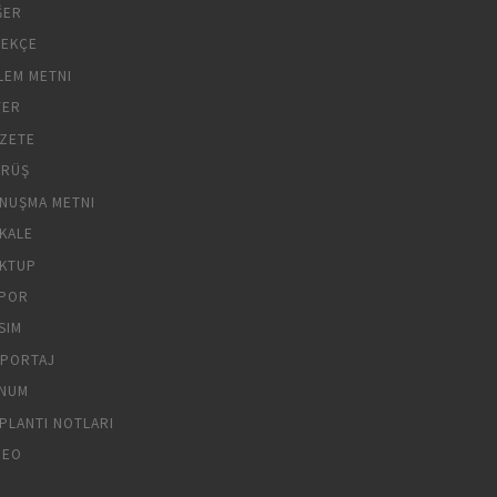
ĞER
LEKÇE
LEM METNI
YER
ZETE
RÜŞ
NUŞMA METNI
KALE
KTUP
POR
SIM
PORTAJ
NUM
PLANTI NOTLARI
DEO