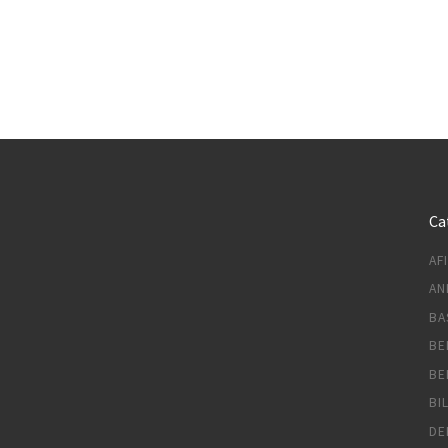
Ca
AF
AN
BA
BE
BE
BI
DE