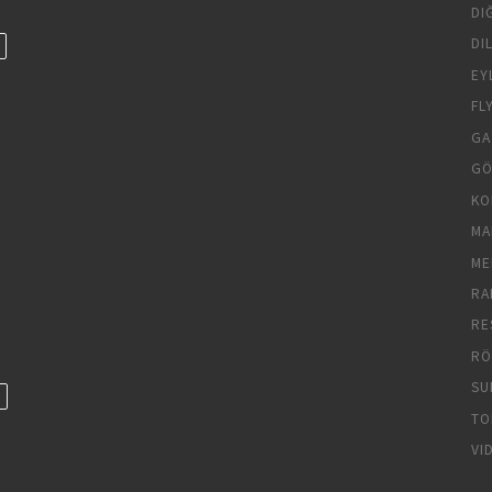
DI
DI
EY
FL
GA
GÖ
KO
MA
ME
RA
RE
RÖ
SU
TO
VI