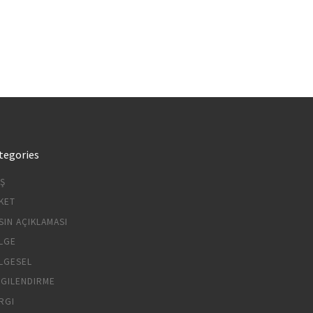
tegories
IŞ
KET
SIN AÇIKLAMASI
LGE
LGESEL
LGILENDIRME
RGI