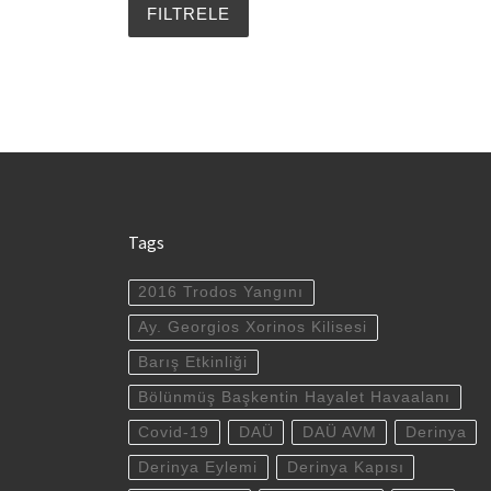
Tags
2016 Trodos Yangını
Ay. Georgios Xorinos Kilisesi
Barış Etkinliği
Bölünmüş Başkentin Hayalet Havaalanı
Covid-19
DAÜ
DAÜ AVM
Derinya
Derinya Eylemi
Derinya Kapısı