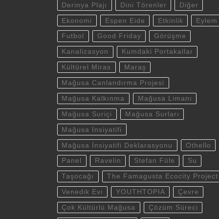
Derinya Plajı
Dini Törenler
Diğer
Ekonomi
Espen Eide
Etkinlik
Eylem
Futbol
Good Friday
Görüşme
Kanalizasyon
Kumdaki Portakallar
Kültürel Miras
Maraş
Mağusa Canlandırma Projesi
Mağusa Kalkınma
Mağusa Limanı
Mağusa Suriçi
Mağusa Surları
Mağusa İnsiyatifi
Mağusa İnsiyatifi Deklarasyonu
Othello
Panel
Ravelin
Stefan Füle
Su
Taşocağı
The Famagusta Ecocity Project
Venedik Evi
YOUTHTOPIA
Çevre
Çok Kültürlü Mağusa
Çözüm Süreci