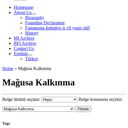
Homepage
About Us
Biography
Founding Declaration
Famagusta Initiative is 10 years old!
History
MI Archive
BFI Archive
Contact Us
English
Türkçe
Home
»
Mağusa Kalkınma
Mağusa Kalkınma
Belge türünü seçiniz:
Belge konusunu seçiniz:
Tags