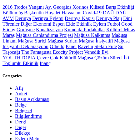
2016 Trodos Yangını
Ay. Georgios Xorinos Kilisesi
Barış Etkinliği
Bölünmüş Başkentin Hayalet Havaalanı
Covid-19
DAÜ
DAÜ
AVM
Derinya
Derinya Eylemi
Derinya Kapısı
Derinya Plajı
Dini
Törenler
Diğer
Ekonomi
Espen Eide
Etkinlik
Eylem
Futbol
Good
Friday
Görüşme
Kanalizasyon
Kumdaki Portakallar
Kültürel Miras
Maraş
Mağusa Canlandırma Projesi
Mağusa Kalkınma
Mağusa
Limanı
Mağusa Suriçi
Mağusa Surları
Mağusa İnsiyatifi
Mağusa
İnsiyatifi Deklarasyonu
Othello
Panel
Ravelin
Stefan Füle
Su
Taşocağı
The Famagusta Ecocity Project
Venedik Evi
YOUTHTOPIA
Çevre
Çok Kültürlü Mağusa
Çözüm Süreci
İki
Toplumlu Etkinlik
İnanç
Categories
Afiş
Anket
Basın Açıklaması
Belge
Belgesel
Bilgilendirme
Dergi
Diğer
Dilekçe
Eylem Metni