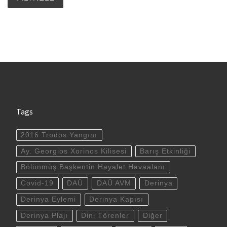
Tags
2016 Trodos Yangını
Ay. Georgios Xorinos Kilisesi
Barış Etkinliği
Bölünmüş Başkentin Hayalet Havaalanı
Covid-19
DAÜ
DAÜ AVM
Derinya
Derinya Eylemi
Derinya Kapısı
Derinya Plajı
Dini Törenler
Diğer