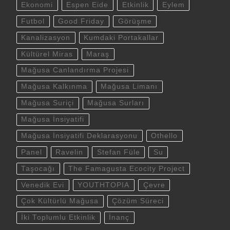
Ekonomi
Espen Eide
Etkinlik
Eylem
Futbol
Good Friday
Görüşme
Kanalizasyon
Kumdaki Portakallar
Kültürel Miras
Maraş
Mağusa Canlandırma Projesi
Mağusa Kalkınma
Mağusa Limanı
Mağusa Suriçi
Mağusa Surları
Mağusa İnsiyatifi
Mağusa İnsiyatifi Deklarasyonu
Othello
Panel
Ravelin
Stefan Füle
Su
Taşocağı
The Famagusta Ecocity Project
Venedik Evi
YOUTHTOPIA
Çevre
Çok Kültürlü Mağusa
Çözüm Süreci
İki Toplumlu Etkinlik
İnanç