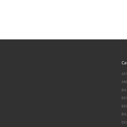
Ca
AF
AN
BA
BE
BE
BI
DE