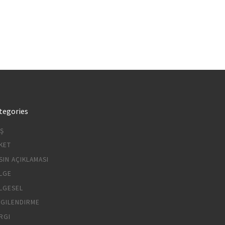
tegories
IŞ
KET
SIN AÇIKLAMASI
LGE
LGESEL
LGILENDIRME
RGI