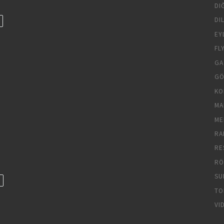
DI
DI
EY
FL
GA
GÖ
KO
MA
ME
RA
RE
RÖ
SU
TO
VI