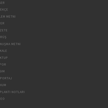
ĞER
LEKÇE
LEM METNI
YER
ZETE
RÜŞ
NUŞMA METNI
KALE
KTUP
POR
SIM
PORTAJ
NUM
PLANTI NOTLARI
DEO