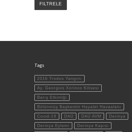
Tags
2016 Trodos Yangını
Ay. Georgios Xorinos Kilisesi
Barış Etkinliği
Bölünmüş Başkentin Hayalet Havaalanı
Covid-19
DAÜ
DAÜ AVM
Derinya
Derinya Eylemi
Derinya Kapısı