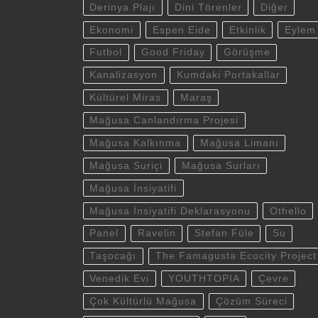
Derinya Plajı
Dini Törenler
Diğer
Ekonomi
Espen Eide
Etkinlik
Eylem
Futbol
Good Friday
Görüşme
Kanalizasyon
Kumdaki Portakallar
Kültürel Miras
Maraş
Mağusa Canlandırma Projesi
Mağusa Kalkınma
Mağusa Limanı
Mağusa Suriçi
Mağusa Surları
Mağusa İnsiyatifi
Mağusa İnsiyatifi Deklarasyonu
Othello
Panel
Ravelin
Stefan Füle
Su
Taşocağı
The Famagusta Ecocity Project
Venedik Evi
YOUTHTOPIA
Çevre
Çok Kültürlü Mağusa
Çözüm Süreci