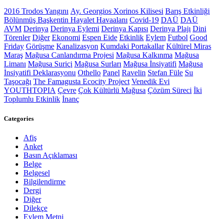
2016 Trodos Yangını
Ay. Georgios Xorinos Kilisesi
Barış Etkinliği
Bölünmüş Başkentin Hayalet Havaalanı
Covid-19
DAÜ
DAÜ
AVM
Derinya
Derinya Eylemi
Derinya Kapısı
Derinya Plajı
Dini
Törenler
Diğer
Ekonomi
Espen Eide
Etkinlik
Eylem
Futbol
Good
Friday
Görüşme
Kanalizasyon
Kumdaki Portakallar
Kültürel Miras
Maraş
Mağusa Canlandırma Projesi
Mağusa Kalkınma
Mağusa
Limanı
Mağusa Suriçi
Mağusa Surları
Mağusa İnsiyatifi
Mağusa
İnsiyatifi Deklarasyonu
Othello
Panel
Ravelin
Stefan Füle
Su
Taşocağı
The Famagusta Ecocity Project
Venedik Evi
YOUTHTOPIA
Çevre
Çok Kültürlü Mağusa
Çözüm Süreci
İki
Toplumlu Etkinlik
İnanç
Categories
Afiş
Anket
Basın Açıklaması
Belge
Belgesel
Bilgilendirme
Dergi
Diğer
Dilekçe
Eylem Metni