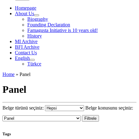
Homepage
About Us
Biography
Founding Declaration
Famagusta Initiative is 10 years old!
History
MI Archive
BFI Archive
Contact Us
English
Türkçe
Home
»
Panel
Panel
Belge türünü seçiniz:
Belge konusunu seçiniz:
Tags