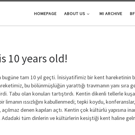
HOMEPAGE
ABOUT US
MI ARCHIVE
BF
s 10 years old!
ugüne tam 10 yıl geçti. İnisiyatifimiz bir kent hareketinin b
reketimiz, bu bölünmüşlüğün yarattığı travmanın yanı sıra ge
 Tabu olan konuları tartıştırdı. Kentin dikenli tellerle kuşatı
ir limanın ıssızlığını kabullenmedi; tepki koydu, konferanslar
nı, açılmaz denen kapıları açtı. Kentin çok kültürlü yapısına in
Adadaki tüm dinlerin ve kültürlerin kesiştiği kent haline gel