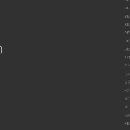
BE
BE
BI
DE
DI
DI
EY
FL
GA
GÖ
KO
MA
ME
RA
RE