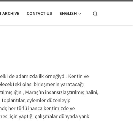
Search
I ARCHIVE
CONTACT US
ENGLISH
elki de adamızda ilk örneğiydi. Kentin ve
lecekteki olası birleşmenin yaratacağı
lmışlığını, Maraş’ın insansızlaştırılmış halini,
, toplantılar, eylemler düzenleyip
andı; her türlü inanca kentimizde ve
mesi için yaptığı çalışmalar dünyada yankı