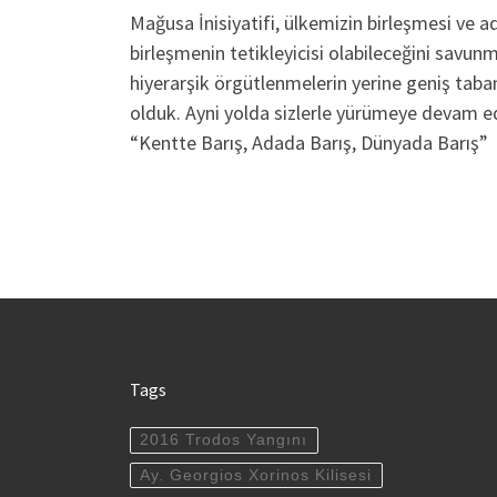
Mağusa İnisiyatifi, ülkemizin birleşmesi ve 
birleşmenin tetikleyicisi olabileceğini sav
hiyerarşik örgütlenmelerin yerine geniş taban
olduk. Ayni yolda sizlerle yürümeye devam e
“Kentte Barış, Adada Barış, Dünyada Barış”
Tags
2016 Trodos Yangını
Ay. Georgios Xorinos Kilisesi