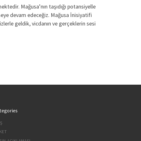
mektedir. Mağusa’nın taşıdığı potansiyelle
meye devam edeceğiz. Mağusa İnisiyatifi
zlerle geldik, vicdanın ve gerçeklerin sesi
tegories
IŞ
KET
SIN AÇIKLAMASI