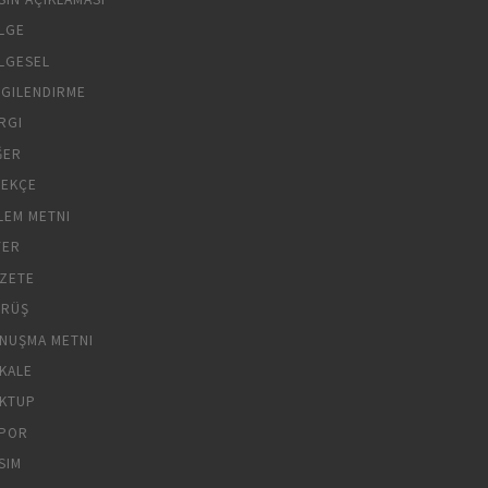
LGE
LGESEL
LGILENDIRME
RGI
ĞER
LEKÇE
LEM METNI
YER
ZETE
RÜŞ
NUŞMA METNI
KALE
KTUP
POR
SIM