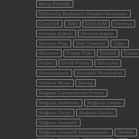
Barış Etkinliği
Bölünmüş Başkentin Hayalet Havaalanı
Covid-19
DAÜ
DAÜ AVM
Derinya
Derinya Eylemi
Derinya Kapısı
Derinya Plajı
Dini Törenler
Diğer
Ekonomi
Espen Eide
Etkinlik
Eylem
Futbol
Good Friday
Görüşme
Kanalizasyon
Kumdaki Portakallar
Kültürel Miras
Maraş
Mağusa Canlandırma Projesi
Mağusa Kalkınma
Mağusa Limanı
Mağusa Suriçi
Mağusa Surları
Mağusa İnsiyatifi
Mağusa İnsiyatifi Deklarasyonu
Othello