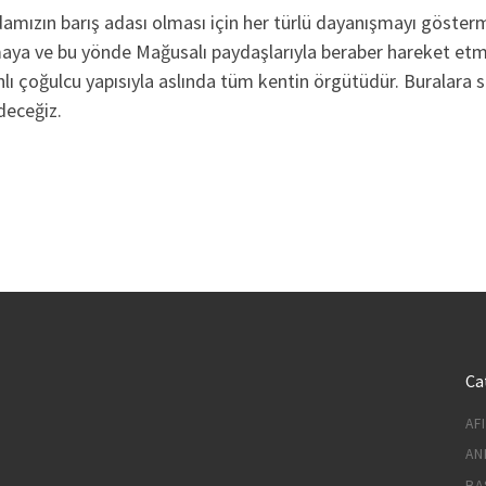
adamızın barış adası olması için her türlü dayanışmayı göster
unmaya ve bu yönde Mağusalı paydaşlarıyla beraber hareket et
lı çoğulcu yapısıyla aslında tüm kentin örgütüdür. Buralara si
deceğiz.
Ca
AF
AN
BA