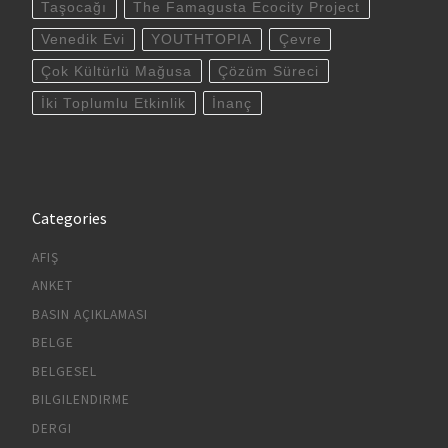
Taşocağı
The Famagusta Ecocity Project
Venedik Evi
YOUTHTOPIA
Çevre
Çok Kültürlü Mağusa
Çözüm Süreci
İki Toplumlu Etkinlik
İnanç
Categories
AFIŞ
ANKET
BASIN AÇIKLAMASI
BELGE
BELGESEL
BILGILENDIRME
DERGI