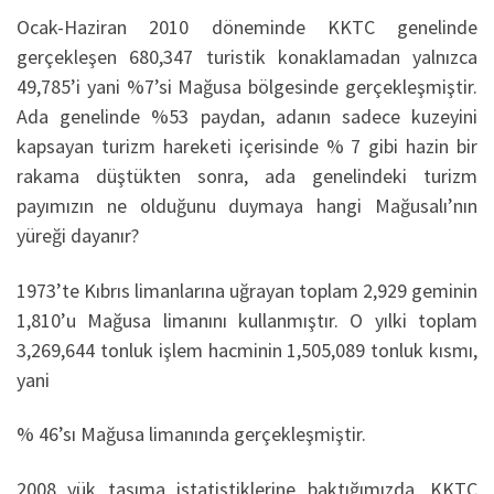
Ocak-Haziran 2010 döneminde KKTC genelinde
gerçekleşen 680,347 turistik konaklamadan yalnızca
49,785’i yani %7’si Mağusa bölgesinde gerçekleşmiştir.
Ada genelinde %53 paydan, adanın sadece kuzeyini
kapsayan turizm hareketi içerisinde % 7 gibi hazin bir
rakama düştükten sonra, ada genelindeki turizm
payımızın ne olduğunu duymaya hangi Mağusalı’nın
yüreği dayanır?
1973’te Kıbrıs limanlarına uğrayan toplam 2,929 geminin
1,810’u Mağusa limanını kullanmıştır. O yılki toplam
3,269,644 tonluk işlem hacminin 1,505,089 tonluk kısmı,
yani
% 46’sı Mağusa limanında gerçekleşmiştir.
2008 yük taşıma istatistiklerine baktığımızda, KKTC