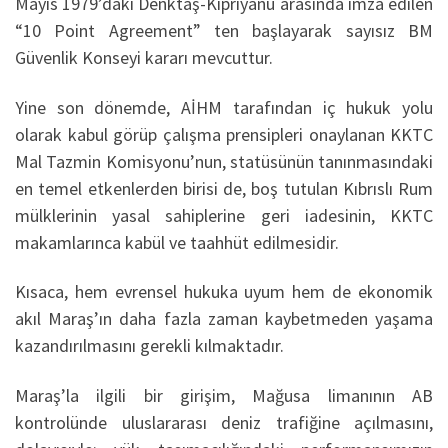
Mayıs 1979’daki Denktaş-Kipriyanu arasında imza edilen
“10 Point Agreement” ten başlayarak sayısız BM
Güvenlik Konseyi kararı mevcuttur.
Yine son dönemde, AİHM tarafından iç hukuk yolu
olarak kabul görüp çalışma prensipleri onaylanan KKTC
Mal Tazmin Komisyonu’nun, statüsünün tanınmasındaki
en temel etkenlerden birisi de, boş tutulan Kıbrıslı Rum
mülklerinin yasal sahiplerine geri iadesinin, KKTC
makamlarınca kabül ve taahhüt edilmesidir.
Kısaca, hem evrensel hukuka uyum hem de ekonomik
akıl Maraş’ın daha fazla zaman kaybetmeden yaşama
kazandırılmasını gerekli kılmaktadır.
Maraş’la ilgili bir girişim, Mağusa limanının AB
kontrolünde uluslararası deniz trafiğine açılmasını,