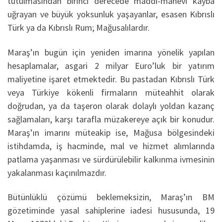
tutulmasından birinci derecede maddi-manevi kayba
uğrayan ve büyük yoksunluk yaşayanlar, esasen Kıbrıslı
Türk ya da Kıbrıslı Rum; Mağusalılardır.
Maraş’ın bugün için yeniden imarına yönelik yapılan
hesaplamalar, asgari 2 milyar Euro’luk bir yatırım
maliyetine işaret etmektedir. Bu pastadan Kıbrıslı Türk
veya Türkiye kökenli firmaların müteahhit olarak
doğrudan, ya da taşeron olarak dolaylı yoldan kazanç
sağlamaları, karşı tarafla müzakereye açık bir konudur.
Maraş’ın imarını müteakip ise, Mağusa bölgesindeki
istihdamda, iş hacminde, mal ve hizmet alımlarında
patlama yaşanması ve sürdürülebilir kalkınma ivmesinin
yakalanması kaçınılmazdır.
Bütünlüklü çözümü beklemeksizin, Maraş’ın BM
gözetiminde yasal sahiplerine iadesi hususunda, 19