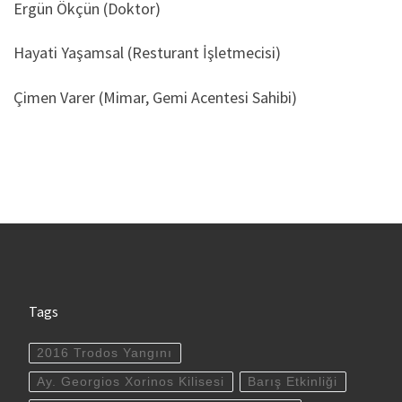
Ergün Ökçün (Doktor)
Hayati Yaşamsal (Resturant İşletmecisi)
Çimen Varer (Mimar, Gemi Acentesi Sahibi)
Tags
2016 Trodos Yangını
Ay. Georgios Xorinos Kilisesi
Barış Etkinliği