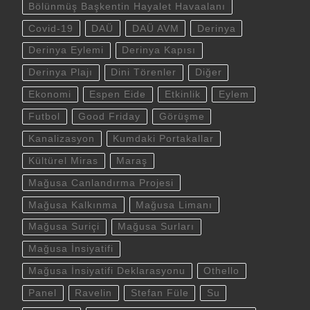
Bölünmüş Başkentin Hayalet Havaalanı
Covid-19
DAÜ
DAÜ AVM
Derinya
Derinya Eylemi
Derinya Kapısı
Derinya Plajı
Dini Törenler
Diğer
Ekonomi
Espen Eide
Etkinlik
Eylem
Futbol
Good Friday
Görüşme
Kanalizasyon
Kumdaki Portakallar
Kültürel Miras
Maraş
Mağusa Canlandırma Projesi
Mağusa Kalkınma
Mağusa Limanı
Mağusa Suriçi
Mağusa Surları
Mağusa İnsiyatifi
Mağusa İnsiyatifi Deklarasyonu
Othello
Panel
Ravelin
Stefan Füle
Su