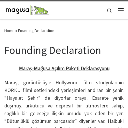
Skip to content
Search
Me
Home
»
Founding Declaration
Founding Declaration
Maraş-Mağusa Açılım Paketi Deklarasyonu
Maraş, görüntüsüyle Hollywood film stüdyolarının
KORKU filmi setlerindeki yerleşimleri andıran bir şehir.
“Hayalet Şehir” de diyorlar oraya. Esarete yenik
düşmüş, ürkütücü ve depresif bir atmosfere sahip,
sağlıklı bir geleceğe ilişkin umudu yok eden bir yer.
“Bütünlüklü çözümün parçasıdır” diyenler var. Halbuki