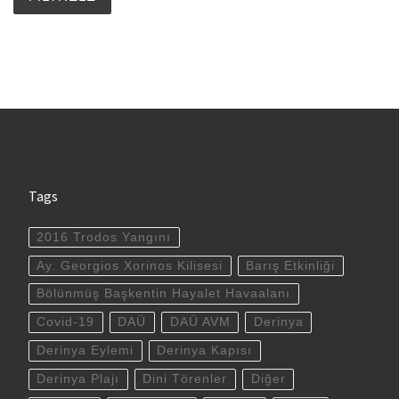
Tags
2016 Trodos Yangını
Ay. Georgios Xorinos Kilisesi
Barış Etkinliği
Bölünmüş Başkentin Hayalet Havaalanı
Covid-19
DAÜ
DAÜ AVM
Derinya
Derinya Eylemi
Derinya Kapısı
Derinya Plajı
Dini Törenler
Diğer