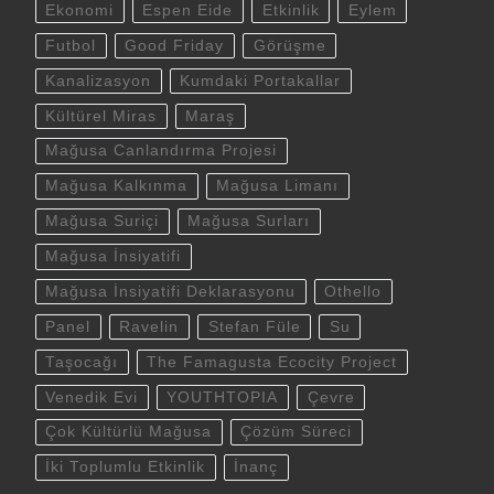
Ekonomi
Espen Eide
Etkinlik
Eylem
Futbol
Good Friday
Görüşme
Kanalizasyon
Kumdaki Portakallar
Kültürel Miras
Maraş
Mağusa Canlandırma Projesi
Mağusa Kalkınma
Mağusa Limanı
Mağusa Suriçi
Mağusa Surları
Mağusa İnsiyatifi
Mağusa İnsiyatifi Deklarasyonu
Othello
Panel
Ravelin
Stefan Füle
Su
Taşocağı
The Famagusta Ecocity Project
Venedik Evi
YOUTHTOPIA
Çevre
Çok Kültürlü Mağusa
Çözüm Süreci
İki Toplumlu Etkinlik
İnanç