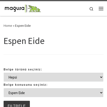
Skip to content
Search
Me
Home
»
Espen Eide
Espen Eide
Belge türünü seçiniz:
Belge konusunu seçiniz: