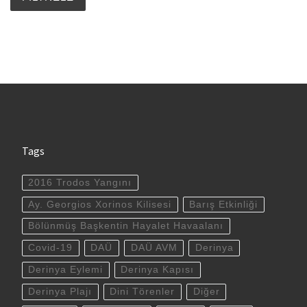
Tags
2016 Trodos Yangını
Ay. Georgios Xorinos Kilisesi
Barış Etkinliği
Bölünmüş Başkentin Hayalet Havaalanı
Covid-19
DAÜ
DAÜ AVM
Derinya
Derinya Eylemi
Derinya Kapısı
Derinya Plajı
Dini Törenler
Diğer