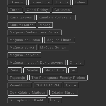
Ekonomi
Espen Eide
Etkinlik
Eylem
Futbol
Good Friday
Görüşme
Kanalizasyon
Kumdaki Portakallar
Kültürel Miras
Maraş
Mağusa Canlandırma Projesi
Mağusa Kalkınma
Mağusa Limanı
Mağusa Suriçi
Mağusa Surları
Mağusa İnsiyatifi
Mağusa İnsiyatifi Deklarasyonu
Othello
Panel
Ravelin
Stefan Füle
Su
Taşocağı
The Famagusta Ecocity Project
Venedik Evi
YOUTHTOPIA
Çevre
Çok Kültürlü Mağusa
Çözüm Süreci
İki Toplumlu Etkinlik
İnanç