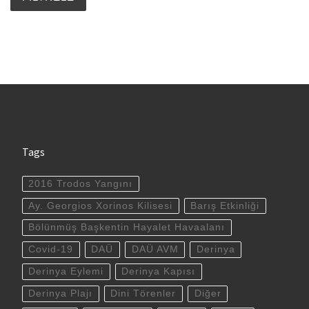
Tags
2016 Trodos Yangını
Ay. Georgios Xorinos Kilisesi
Barış Etkinliği
Bölünmüş Başkentin Hayalet Havaalanı
Covid-19
DAÜ
DAÜ AVM
Derinya
Derinya Eylemi
Derinya Kapısı
Derinya Plajı
Dini Törenler
Diğer