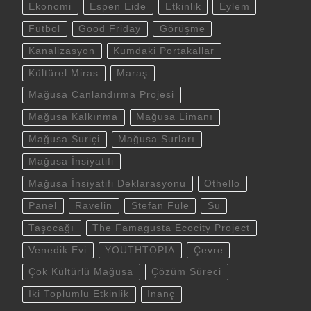
Ekonomi
Espen Eide
Etkinlik
Eylem
Futbol
Good Friday
Görüşme
Kanalizasyon
Kumdaki Portakallar
Kültürel Miras
Maraş
Mağusa Canlandırma Projesi
Mağusa Kalkınma
Mağusa Limanı
Mağusa Suriçi
Mağusa Surları
Mağusa İnsiyatifi
Mağusa İnsiyatifi Deklarasyonu
Othello
Panel
Ravelin
Stefan Füle
Su
Taşocağı
The Famagusta Ecocity Project
Venedik Evi
YOUTHTOPIA
Çevre
Çok Kültürlü Mağusa
Çözüm Süreci
İki Toplumlu Etkinlik
İnanç