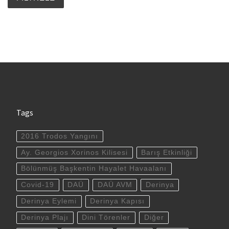
Tags
2016 Trodos Yangını
Ay. Georgios Xorinos Kilisesi
Barış Etkinliği
Bölünmüş Başkentin Hayalet Havaalanı
Covid-19
DAÜ
DAÜ AVM
Derinya
Derinya Eylemi
Derinya Kapısı
Derinya Plajı
Dini Törenler
Diğer