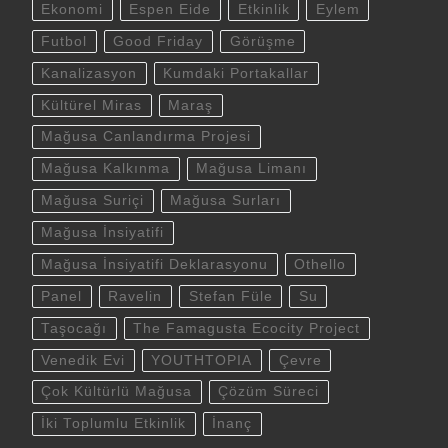
Ekonomi
Espen Eide
Etkinlik
Eylem
Futbol
Good Friday
Görüşme
Kanalizasyon
Kumdaki Portakallar
Kültürel Miras
Maraş
Mağusa Canlandırma Projesi
Mağusa Kalkınma
Mağusa Limanı
Mağusa Suriçi
Mağusa Surları
Mağusa İnsiyatifi
Mağusa İnsiyatifi Deklarasyonu
Othello
Panel
Ravelin
Stefan Füle
Su
Taşocağı
The Famagusta Ecocity Project
Venedik Evi
YOUTHTOPIA
Çevre
Çok Kültürlü Mağusa
Çözüm Süreci
İki Toplumlu Etkinlik
İnanç