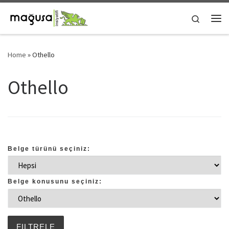
Skip to content
Search
Me
Home
»
Othello
Othello
Belge türünü seçiniz:
Belge konusunu seçiniz: