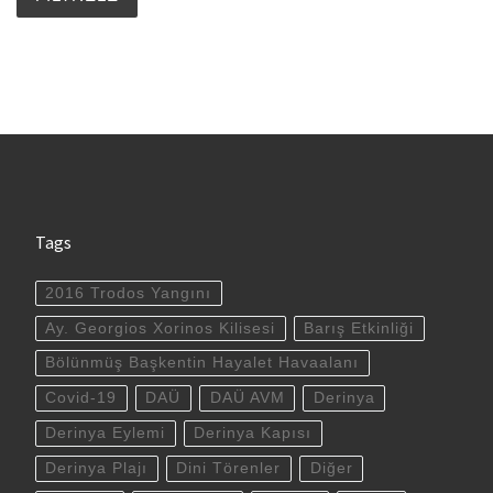
Tags
2016 Trodos Yangını
Ay. Georgios Xorinos Kilisesi
Barış Etkinliği
Bölünmüş Başkentin Hayalet Havaalanı
Covid-19
DAÜ
DAÜ AVM
Derinya
Derinya Eylemi
Derinya Kapısı
Derinya Plajı
Dini Törenler
Diğer