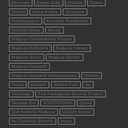
Ekonomi
Espen Eide
Etkinlik
Eylem
Futbol
Good Friday
Görüşme
Kanalizasyon
Kumdaki Portakallar
Kültürel Miras
Maraş
Mağusa Canlandırma Projesi
Mağusa Kalkınma
Mağusa Limanı
Mağusa Suriçi
Mağusa Surları
Mağusa İnsiyatifi
Mağusa İnsiyatifi Deklarasyonu
Othello
Panel
Ravelin
Stefan Füle
Su
Taşocağı
The Famagusta Ecocity Project
Venedik Evi
YOUTHTOPIA
Çevre
Çok Kültürlü Mağusa
Çözüm Süreci
İki Toplumlu Etkinlik
İnanç