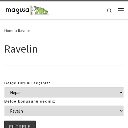
Skip to content
Search
Me
Home
»
Ravelin
Ravelin
Belge türünü seçiniz:
Belge konusunu seçiniz: