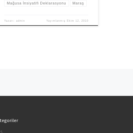
Mağusa İnsiyatifi Deklarasyonu
Maraş
Yazarı:
admin
Yayımlanmış
Ekim 12, 2010
tegoriler
IŞ