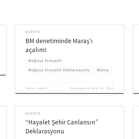
GAZETE
BM denetiminde Maraş’ı
açalım!
Mağusa İnsiyatifi
Mağusa İnsiyatifi Deklarasyonu
Maraş
Yazarı:
admin
Yayımlanmış
Ekim 12, 2010
GAZETE
“Hayalet Şehir Canlansın”
Deklarasyonu