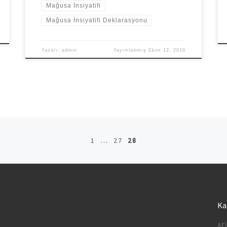
Mağusa İnsiyatifi
Mağusa İnsiyatifi Deklarasyonu
Yazarı:
admin
Yayımlanmış
Ekim 12, 2010
1
…
27
28
Ka
AF