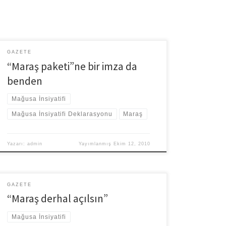
GAZETE
“Maraş paketi”ne bir imza da
benden
Mağusa İnsiyatifi
Mağusa İnsiyatifi Deklarasyonu
Maraş
Yazarı:
admin
Yayımlanmış
Ekim 12, 2010
GAZETE
“Maraş derhal açılsın”
Mağusa İnsiyatifi