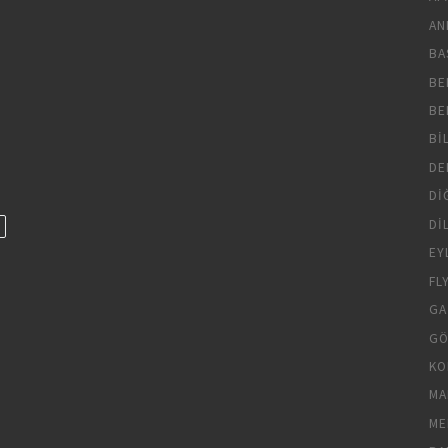
AN
BA
BE
BE
BI
DE
DI
DI
EY
FL
GA
GÖ
KO
MA
ME