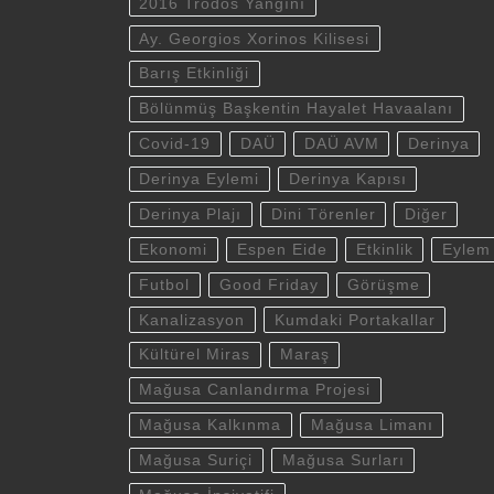
2016 Trodos Yangını
Ay. Georgios Xorinos Kilisesi
Barış Etkinliği
Bölünmüş Başkentin Hayalet Havaalanı
Covid-19
DAÜ
DAÜ AVM
Derinya
Derinya Eylemi
Derinya Kapısı
Derinya Plajı
Dini Törenler
Diğer
Ekonomi
Espen Eide
Etkinlik
Eylem
Futbol
Good Friday
Görüşme
Kanalizasyon
Kumdaki Portakallar
Kültürel Miras
Maraş
Mağusa Canlandırma Projesi
Mağusa Kalkınma
Mağusa Limanı
Mağusa Suriçi
Mağusa Surları