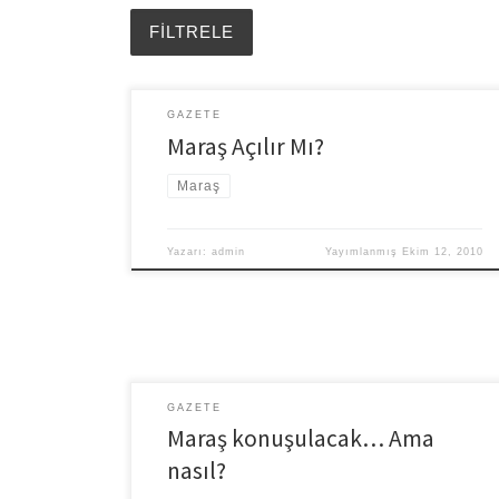
GAZETE
Maraş Açılır Mı?
Maraş
Yazarı:
admin
Yayımlanmış
Ekim 12, 2010
GAZETE
Maraş konuşulacak… Ama
nasıl?