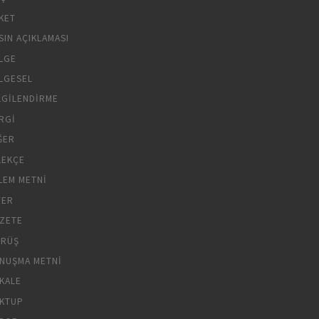
KET
SIN AÇIKLAMASI
LGE
LGESEL
LGILENDIRME
RGI
ĞER
LEKÇE
LEM METNI
YER
ZETE
RÜŞ
NUŞMA METNI
KALE
KTUP