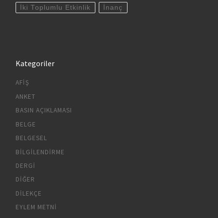
İki Toplumlu Etkinlik
İnanç
Kategoriler
AFIŞ
ANKET
BASIN AÇIKLAMASI
BELGE
BELGESEL
BILGILENDIRME
DERGI
DIĞER
DILEKÇE
EYLEM METNI