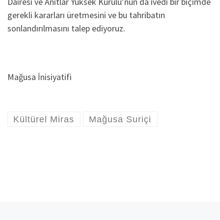
Dairesi ve Anıtlar Yüksek Kurulu’nun da ivedi bir biçimde
gerekli kararları üretmesini ve bu tahribatın
sonlandırılmasını talep ediyoruz.
Mağusa İnisiyatifi
Kültürel Miras
Mağusa Suriçi
Yazı dolaşımı
Previous post