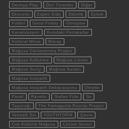
Derinya Plajı
Dini Törenler
Diğer
Ekonomi
Espen Eide
Etkinlik
Eylem
Futbol
Good Friday
Görüşme
Kanalizasyon
Kumdaki Portakallar
Kültürel Miras
Maraş
Mağusa Canlandırma Projesi
Mağusa Kalkınma
Mağusa Limanı
Mağusa Suriçi
Mağusa Surları
Mağusa İnsiyatifi
Mağusa İnsiyatifi Deklarasyonu
Othello
Panel
Ravelin
Stefan Füle
Su
Taşocağı
The Famagusta Ecocity Project
Venedik Evi
YOUTHTOPIA
Çevre
Çok Kültürlü Mağusa
Çözüm Süreci