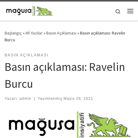
Skip to content
Search
Me
Başlangıç
»
Mİ Yazılar
»
Basın Açıklaması
»
Basın açıklaması: Ravelin
Burcu
BASIN AÇIKLAMASI
Basın açıklaması: Ravelin
Burcu
Yazarı:
admin
|
Yayımlanmış
Mayıs 26, 2021