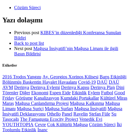
Çözüm Süreci
Yazı dolaşımı
Previous post
KIBES’in düzenlediği Konferansa Sunulan
Bildiri
Back to post list
Next post
Mağusa İnsiyatifi’nin Mağusa Limanı ile ilgili
Basın Bildirisi
Etiketler
2016 Trodos Yangını
Ay. Georgios Xorinos Kilisesi
Barış Etkinliği
Bölünmüş Başkentin Hayalet Havaalanı
Covid-19
DAÜ
DAÜ
AVM
Derinya
Derinya Eylemi
Derinya Kapısı
Derinya Plajı
Dini
Törenler
Diğer
Ekonomi
Espen Eide
Etkinlik
Eylem
Futbol
Good
Friday
Görüşme
Kanalizasyon
Kumdaki Portakallar
Kültürel Miras
Maraş
Mağusa Canlandırma Projesi
Mağusa Kalkınma
Mağusa
Limanı
Mağusa Suriçi
Mağusa Surları
Mağusa İnsiyatifi
Mağusa
İnsiyatifi Deklarasyonu
Othello
Panel
Ravelin
Stefan Füle
Su
Taşocağı
The Famagusta Ecocity Project
Venedik Evi
YOUTHTOPIA
Çevre
Çok Kültürlü Mağusa
Çözüm Süreci
İki
Toplumlu Etkinlik
İnanç