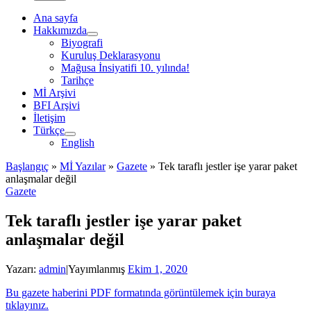
Ana sayfa
Hakkımızda
Biyografi
Kuruluş Deklarasyonu
Mağusa İnsiyatifi 10. yılında!
Tarihçe
Mİ Arşivi
BFI Arşivi
İletişim
Türkçe
English
Başlangıç
»
Mİ Yazılar
»
Gazete
»
Tek taraflı jestler işe yarar paket
anlaşmalar değil
Gazete
Tek taraflı jestler işe yarar paket
anlaşmalar değil
Yazarı:
admin
|
Yayımlanmış
Ekim 1, 2020
Bu gazete haberini PDF formatında görüntülemek için buraya
tıklayınız.