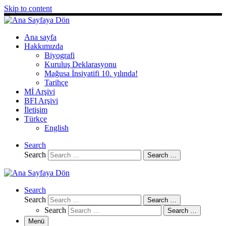
Skip to content
Ana sayfa
Hakkımızda
Biyografi
Kuruluş Deklarasyonu
Mağusa İnsiyatifi 10. yılında!
Tarihçe
Mİ Arşivi
BFI Arşivi
İletişim
Türkçe
English
Search
Search
Search …
Search
Search
Search …
Search
Search …
Menü