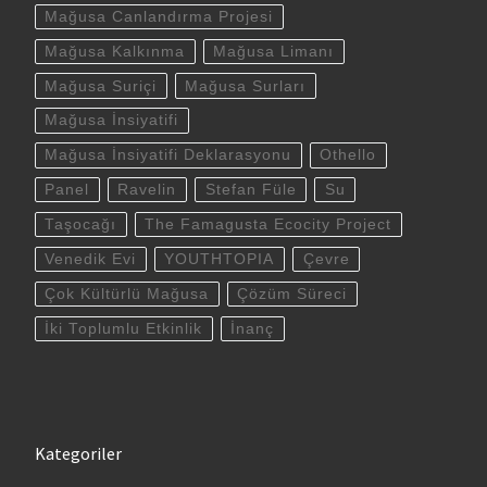
Mağusa Canlandırma Projesi
Mağusa Kalkınma
Mağusa Limanı
Mağusa Suriçi
Mağusa Surları
Mağusa İnsiyatifi
Mağusa İnsiyatifi Deklarasyonu
Othello
Panel
Ravelin
Stefan Füle
Su
Taşocağı
The Famagusta Ecocity Project
Venedik Evi
YOUTHTOPIA
Çevre
Çok Kültürlü Mağusa
Çözüm Süreci
İki Toplumlu Etkinlik
İnanç
Kategoriler