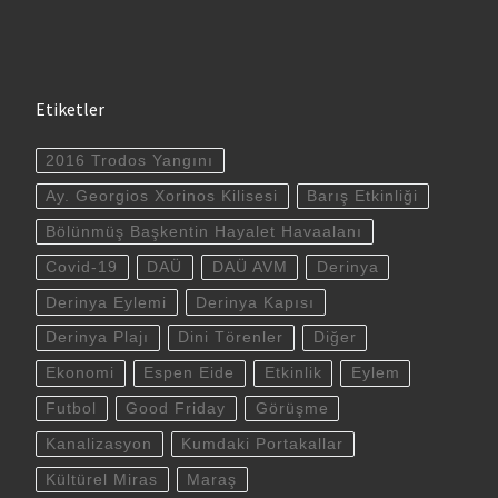
Etiketler
2016 Trodos Yangını
Ay. Georgios Xorinos Kilisesi
Barış Etkinliği
Bölünmüş Başkentin Hayalet Havaalanı
Covid-19
DAÜ
DAÜ AVM
Derinya
Derinya Eylemi
Derinya Kapısı
Derinya Plajı
Dini Törenler
Diğer
Ekonomi
Espen Eide
Etkinlik
Eylem
Futbol
Good Friday
Görüşme
Kanalizasyon
Kumdaki Portakallar
Kültürel Miras
Maraş