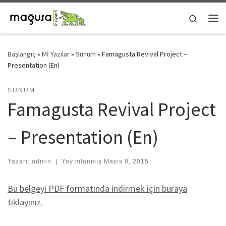
Skip to content
Search
Me
Başlangıç
»
Mİ Yazılar
»
Sunum
»
Famagusta Revival Project –
Presentation (En)
SUNUM
Famagusta Revival Project
– Presentation (En)
Yazarı:
admin
|
Yayımlanmış
Mayıs 8, 2015
Bu belgeyi PDF formatında indirmek için buraya
tıklayınız.