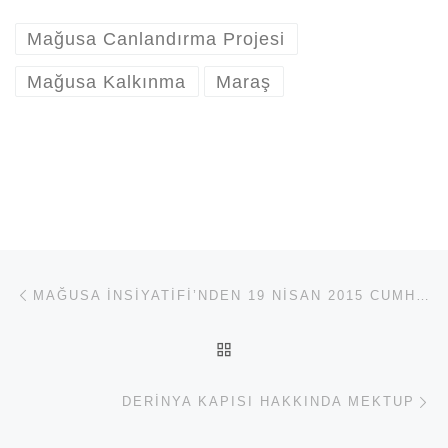
Mağusa Canlandırma Projesi
Mağusa Kalkınma
Maraş
Yazı dolaşımı
Previous post
MAĞUSA İNSIYATIFI’NDEN 19 NISAN 2015 CUMHURBAŞKANLIĞI SEÇIMININ ILK TUR SONUÇLARI ILE ILGILI AÇIKLAMA
BACK TO POST LIST
Ne
DERINYA KAPISI HAKKINDA MEKTUP