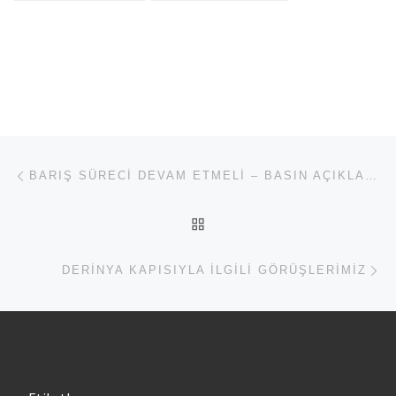
Yazı dolaşımı
Previous post
BARIŞ SÜRECI DEVAM ETMELI – BASIN AÇIKLAMASI
BACK TO POST LIST
Ne
DERINYA KAPISIYLA ILGILI GÖRÜŞLERIMIZ