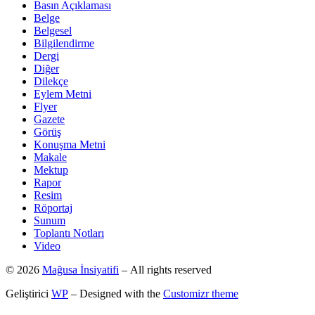
Basın Açıklaması
Belge
Belgesel
Bilgilendirme
Dergi
Diğer
Dilekçe
Eylem Metni
Flyer
Gazete
Görüş
Konuşma Metni
Makale
Mektup
Rapor
Resim
Röportaj
Sunum
Toplantı Notları
Video
© 2026
Mağusa İnsiyatifi
– All rights reserved
Geliştirici
WP
– Designed with the
Customizr theme