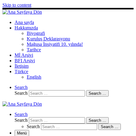
Skip to content
Ana sayfa
Hakkımızda
Biyografi
Kuruluş Deklarasyonu
Mağusa İnsiyatifi 10. yılında!
Tarihçe
Mİ Arşivi
BFI Arşivi
İletişim
Türkçe
English
Search
Search
Search …
Search
Search
Search …
Search
Search …
Menü