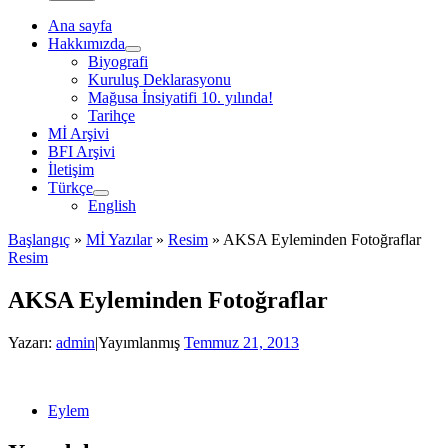
Ana sayfa
Hakkımızda
Biyografi
Kuruluş Deklarasyonu
Mağusa İnsiyatifi 10. yılında!
Tarihçe
Mİ Arşivi
BFI Arşivi
İletişim
Türkçe
English
Başlangıç
»
Mİ Yazılar
»
Resim
»
AKSA Eyleminden Fotoğraflar
Resim
AKSA Eyleminden Fotoğraflar
Yazarı:
admin
|
Yayımlanmış
Temmuz 21, 2013
Eylem