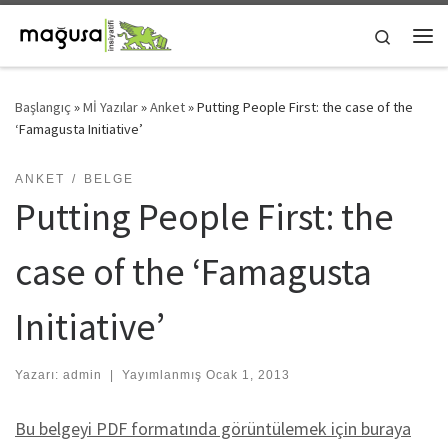
Skip to content
Search
Me
Başlangıç
»
Mİ Yazılar
»
Anket
»
Putting People First: the case of the
‘Famagusta Initiative’
ANKET
BELGE
Putting People First: the
case of the ‘Famagusta
Initiative’
Yazarı:
admin
|
Yayımlanmış
Ocak 1, 2013
Bu belgeyi PDF formatında görüntülemek için buraya