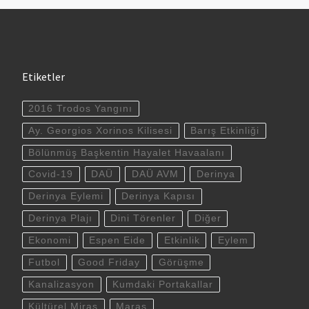
Etiketler
2016 Trodos Yangını
Ay. Georgios Xorinos Kilisesi
Barış Etkinliği
Bölünmüş Başkentin Hayalet Havaalanı
Covid-19
DAÜ
DAÜ AVM
Derinya
Derinya Eylemi
Derinya Kapısı
Derinya Plajı
Dini Törenler
Diğer
Ekonomi
Espen Eide
Etkinlik
Eylem
Futbol
Good Friday
Görüşme
Kanalizasyon
Kumdaki Portakallar
Kültürel Miras
Maraş