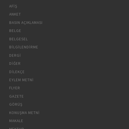
AFIŞ
ANKET
BASIN AÇIKLAMASI
BELGE
BELGESEL
BILGILENDIRME
DERGI
DIĞER
DILEKÇE
EYLEM METNI
FLYER
GAZETE
GÖRÜŞ
KONUŞMA METNI
MAKALE