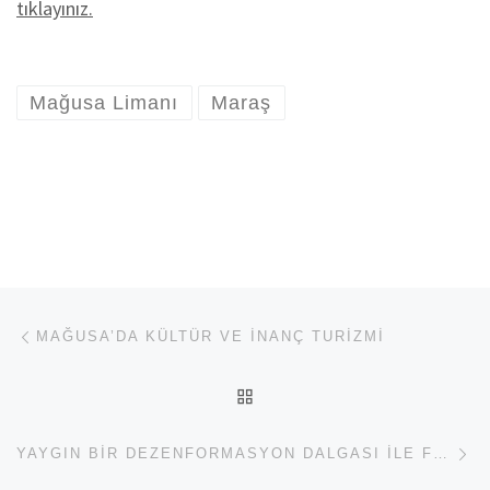
tıklayınız.
Mağusa Limanı
Maraş
Yazı dolaşımı
Previous post
MAĞUSA’DA KÜLTÜR VE İNANÇ TURIZMI
BACK TO POST LIST
Ne
YAYGIN BIR DEZENFORMASYON DALGASI İLE FUTBOLDAKI BAŞARI GERI PÜSKÜRTÜLMEK İSTENMEKTEDIR