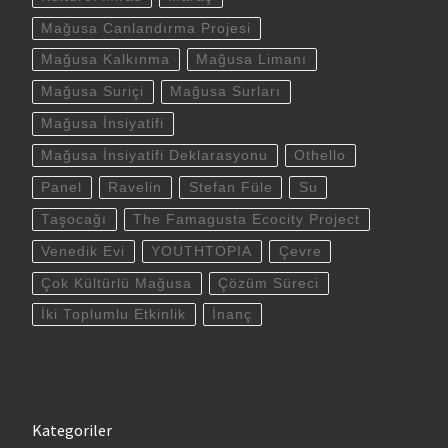
Mağusa Canlandırma Projesi
Mağusa Kalkınma
Mağusa Limanı
Mağusa Suriçi
Mağusa Surları
Mağusa İnsiyatifi
Mağusa İnsiyatifi Deklarasyonu
Othello
Panel
Ravelin
Stefan Füle
Su
Taşocağı
The Famagusta Ecocity Project
Venedik Evi
YOUTHTOPIA
Çevre
Çok Kültürlü Mağusa
Çözüm Süreci
İki Toplumlu Etkinlik
İnanç
Kategoriler