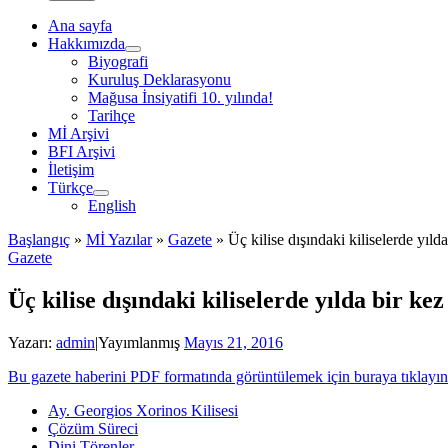
Ana sayfa
Hakkımızda
Biyografi
Kuruluş Deklarasyonu
Mağusa İnsiyatifi 10. yılında!
Tarihçe
Mİ Arşivi
BFI Arşivi
İletişim
Türkçe
English
Başlangıç
»
Mİ Yazılar
»
Gazete
»
Üç kilise dışındaki kiliselerde yıld
Gazete
Üç kilise dışındaki kiliselerde yılda bir ke
Yazarı:
admin
|
Yayımlanmış
Mayıs 21, 2016
Bu gazete haberini PDF formatında görüntülemek için buraya tıklayın
Ay. Georgios Xorinos Kilisesi
Çözüm Süreci
Dini Törenler