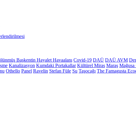
rlendirilmesi
lünmüş Başkentin Hayalet Havaalanı
Covid-19
DAÜ
DAÜ AVM
Der
üşme
Kanalizasyon
Kumdaki Portakallar
Kültürel Miras
Maraş
Mağusa 
onu
Othello
Panel
Ravelin
Stefan Füle
Su
Taşocağı
The Famagusta Ecoc