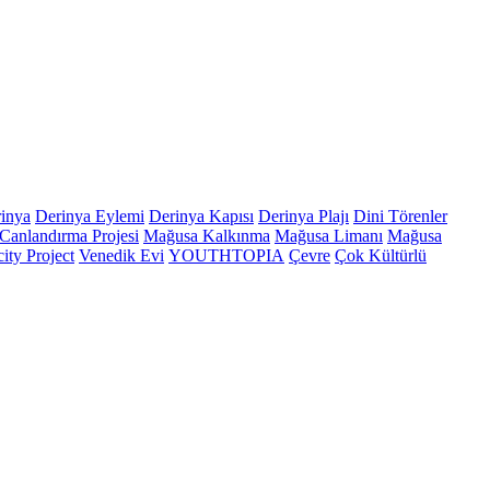
inya
Derinya Eylemi
Derinya Kapısı
Derinya Plajı
Dini Törenler
Canlandırma Projesi
Mağusa Kalkınma
Mağusa Limanı
Mağusa
ity Project
Venedik Evi
YOUTHTOPIA
Çevre
Çok Kültürlü