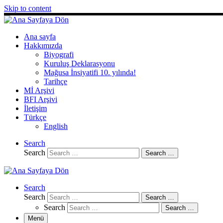
Skip to content
Ana sayfa
Hakkımızda
Biyografi
Kuruluş Deklarasyonu
Mağusa İnsiyatifi 10. yılında!
Tarihçe
Mİ Arşivi
BFI Arşivi
İletişim
Türkçe
English
Search
Search
Search …
Search
Search
Search …
Search
Search …
Menü