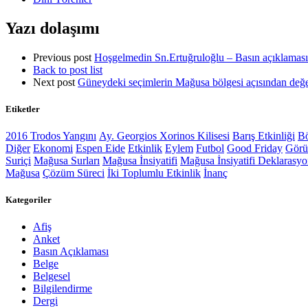
Yazı dolaşımı
Previous post
Hoşgelmedin Sn.Ertuğruloğlu – Basın açıklaması
Back to post list
Next post
Güneydeki seçimlerin Mağusa bölgesi açısından değe
Etiketler
2016 Trodos Yangını
Ay. Georgios Xorinos Kilisesi
Barış Etkinliği
Bö
Diğer
Ekonomi
Espen Eide
Etkinlik
Eylem
Futbol
Good Friday
Gör
Suriçi
Mağusa Surları
Mağusa İnsiyatifi
Mağusa İnsiyatifi Deklarasy
Mağusa
Çözüm Süreci
İki Toplumlu Etkinlik
İnanç
Kategoriler
Afiş
Anket
Basın Açıklaması
Belge
Belgesel
Bilgilendirme
Dergi