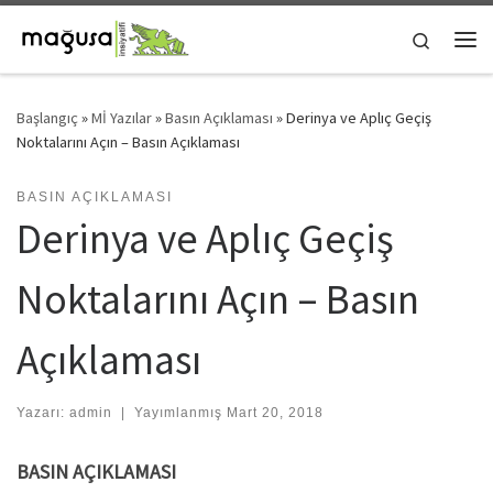
Skip to content
Search
Me
Başlangıç
»
Mİ Yazılar
»
Basın Açıklaması
»
Derinya ve Aplıç Geçiş
Noktalarını Açın – Basın Açıklaması
BASIN AÇIKLAMASI
Derinya ve Aplıç Geçiş
Noktalarını Açın – Basın
Açıklaması
Yazarı:
admin
|
Yayımlanmış
Mart 20, 2018
BASIN AÇIKLAMASI