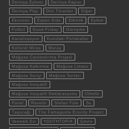
Derinya Eylemi
Derinya Kapısı
Derinya Plajı
Dini Törenler
Diğer
Ekonomi
Espen Eide
Etkinlik
Eylem
Futbol
Good Friday
Görüşme
Kanalizasyon
Kumdaki Portakallar
Kültürel Miras
Maraş
Mağusa Canlandırma Projesi
Mağusa Kalkınma
Mağusa Limanı
Mağusa Suriçi
Mağusa Surları
Mağusa İnsiyatifi
Mağusa İnsiyatifi Deklarasyonu
Othello
Panel
Ravelin
Stefan Füle
Su
Taşocağı
The Famagusta Ecocity Project
Venedik Evi
YOUTHTOPIA
Çevre