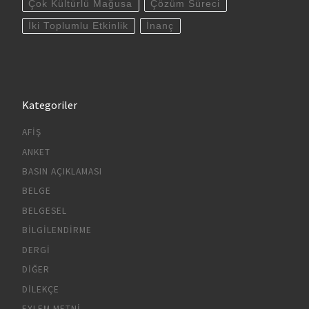
Çok Kültürlü Mağusa
Çözüm Süreci
İki Toplumlu Etkinlik
İnanç
Kategoriler
AFIŞ
ANKET
BASIN AÇIKLAMASI
BELGE
BELGESEL
BILGILENDIRME
DERGI
DIĞER
DILEKÇE
EYLEM METNI