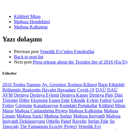
Kültürel Miras
Mağusa Hendekleri
Mağusa Kalkınma
Yazı dolaşımı
Previous post
Venedik Evi’nden Fotoğraflar
Back to post list
Next post
Press release about the Troodos fire of 2016 (En/Tr)
Etiketler
2016 Trodos Yangını
Ay. Georgios Xorinos Kilisesi
Barış Etkinliği
Bölünmüş Başkentin Hayalet Havaalanı
Covid-19
DAÜ
DAÜ
AVM
Derinya
Derinya Eylemi
Derinya Kapısı
Derinya Plajı
Dini
Törenler
Diğer
Ekonomi
Espen Eide
Etkinlik
Eylem
Futbol
Good
Friday
Görüşme
Kanalizasyon
Kumdaki Portakallar
Kültürel Miras
Maraş
Mağusa Canlandırma Projesi
Mağusa Kalkınma
Mağusa
Limanı
Mağusa Suriçi
Mağusa Surları
Mağusa İnsiyatifi
Mağusa
İnsiyatifi Deklarasyonu
Othello
Panel
Ravelin
Stefan Füle
Su
Taşocağı
The Famagusta Ecocity Project
Venedik Evi