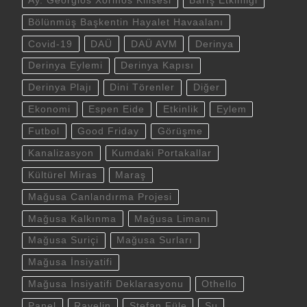
Ay. Georgios Xorinos Kilisesi
Barış Etkinliği
Bölünmüş Başkentin Hayalet Havaalanı
Covid-19
DAÜ
DAÜ AVM
Derinya
Derinya Eylemi
Derinya Kapısı
Derinya Plajı
Dini Törenler
Diğer
Ekonomi
Espen Eide
Etkinlik
Eylem
Futbol
Good Friday
Görüşme
Kanalizasyon
Kumdaki Portakallar
Kültürel Miras
Maraş
Mağusa Canlandırma Projesi
Mağusa Kalkınma
Mağusa Limanı
Mağusa Suriçi
Mağusa Surları
Mağusa İnsiyatifi
Mağusa İnsiyatifi Deklarasyonu
Othello
Panel
Ravelin
Stefan Füle
Su