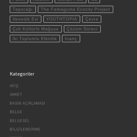
Taşocağı
The Famagusta Ecocity Project
Venedik Evi
YOUTHTOPIA
Çevre
Çok Kültürlü Mağusa
Çözüm Süreci
İki Toplumlu Etkinlik
İnanç
Kategoriler
AFIŞ
ANKET
BASIN AÇIKLAMASI
BELGE
BELGESEL
BILGILENDIRME