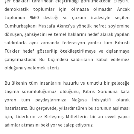
şer odakları tarafından eleştirildiği görülmektedir. Eleştiri,
demokratik toplumlar için olmazsa olmazdır. Ancak
toplumun %60 desteği ve çözüm iradesiyle seçilen
Cumhurbaşkanı Mustafa Akıncı’ya yönelik nefret söylemine
dönüşen, şahsiyetini ve temel haklarını hedef alarak yapılan
saldırılarla aynı zamanda federasyon yanlısı tüm Kıbrıslı
Türkler hedef gösterilip ötekileştirilmeye ve dışlanmaya
çalışılmaktadır. Bu biçimdeki saldırıların kabul edilemez
olduğunu yinelemek isteriz.
Bu ülkenin tüm insanlarını huzurlu ve umutlu bir geleceğe
taşıma sorumluluğumuz olduğunu, Kıbrıs Sorununa kafa
yoran tüm paydaşlarımıza Mağusa İnisiyatifi olarak
hatırlatırız. Bu çerçevede, yıllardır süren bu sorunun aşılması
için, Liderlerin ve Birleşmiş Milletlerin bir an evvel yapıcı
adımlar atmasını bekliyor ve talep ediyoruz.