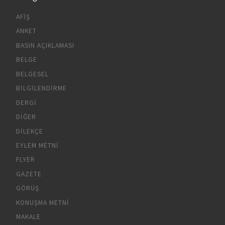
AFIŞ
ANKET
BASIN AÇIKLAMASI
BELGE
BELGESEL
BILGILENDIRME
DERGI
DIĞER
DILEKÇE
EYLEM METNI
FLYER
GAZETE
GÖRÜŞ
KONUŞMA METNI
MAKALE