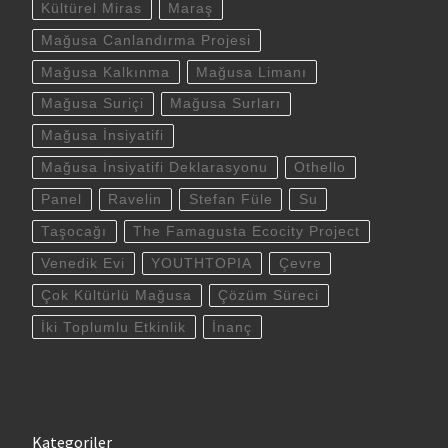
Kültürel Miras
Maraş
Mağusa Canlandırma Projesi
Mağusa Kalkınma
Mağusa Limanı
Mağusa Suriçi
Mağusa Surları
Mağusa İnsiyatifi
Mağusa İnsiyatifi Deklarasyonu
Othello
Panel
Ravelin
Stefan Füle
Su
Taşocağı
The Famagusta Ecocity Project
Venedik Evi
YOUTHTOPIA
Çevre
Çok Kültürlü Mağusa
Çözüm Süreci
İki Toplumlu Etkinlik
İnanç
Kategoriler