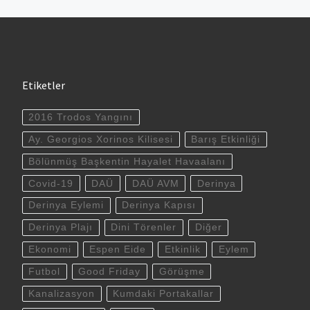
Etiketler
2016 Trodos Yangını
Ay. Georgios Xorinos Kilisesi
Barış Etkinliği
Bölünmüş Başkentin Hayalet Havaalanı
Covid-19
DAÜ
DAÜ AVM
Derinya
Derinya Eylemi
Derinya Kapısı
Derinya Plajı
Dini Törenler
Diğer
Ekonomi
Espen Eide
Etkinlik
Eylem
Futbol
Good Friday
Görüşme
Kanalizasyon
Kumdaki Portakallar