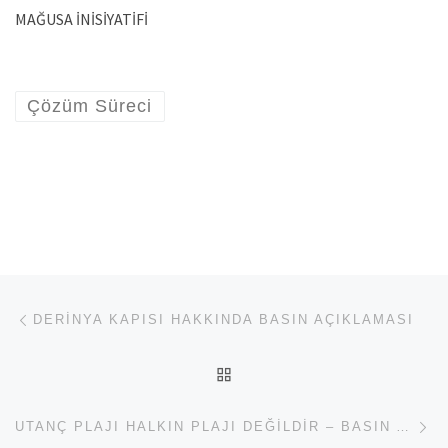
MAĞUSA İNİSİYATİFİ
Çözüm Süreci
Yazı dolaşımı
Previous post
DERINYA KAPISI HAKKINDA BASIN AÇIKLAMASI
BACK TO POST LIST
Ne
UTANÇ PLAJI HALKIN PLAJI DEĞILDIR – BASIN AÇIKLAMASI