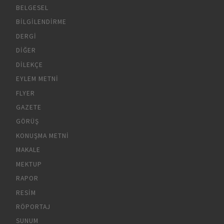
BELGESEL
BILGILENDIRME
DERGI
DIĞER
DILEKÇE
EYLEM METNI
FLYER
GAZETE
GÖRÜŞ
KONUŞMA METNI
MAKALE
MEKTUP
RAPOR
RESIM
RÖPORTAJ
SUNUM