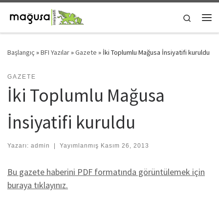
Skip to content
Search
Me
Başlangıç
»
BFI Yazılar
»
Gazete
»
İki Toplumlu Mağusa İnsiyatifi kuruldu
GAZETE
İki Toplumlu Mağusa
İnsiyatifi kuruldu
Yazarı:
admin
|
Yayımlanmış
Kasım 26, 2013
Bu gazete haberini PDF formatında görüntülemek için
buraya tıklayınız.