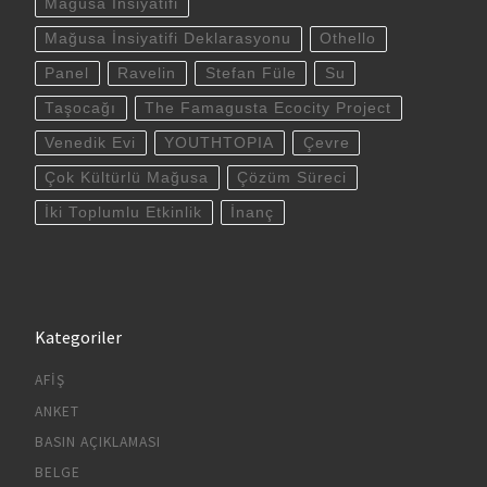
Mağusa İnsiyatifi
Mağusa İnsiyatifi Deklarasyonu
Othello
Panel
Ravelin
Stefan Füle
Su
Taşocağı
The Famagusta Ecocity Project
Venedik Evi
YOUTHTOPIA
Çevre
Çok Kültürlü Mağusa
Çözüm Süreci
İki Toplumlu Etkinlik
İnanç
Kategoriler
AFIŞ
ANKET
BASIN AÇIKLAMASI
BELGE