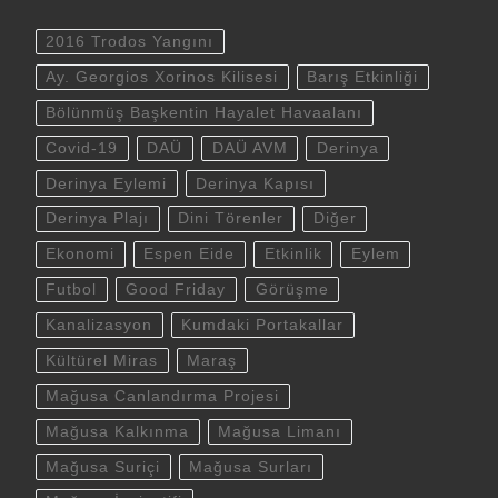
2016 Trodos Yangını
Ay. Georgios Xorinos Kilisesi
Barış Etkinliği
Bölünmüş Başkentin Hayalet Havaalanı
Covid-19
DAÜ
DAÜ AVM
Derinya
Derinya Eylemi
Derinya Kapısı
Derinya Plajı
Dini Törenler
Diğer
Ekonomi
Espen Eide
Etkinlik
Eylem
Futbol
Good Friday
Görüşme
Kanalizasyon
Kumdaki Portakallar
Kültürel Miras
Maraş
Mağusa Canlandırma Projesi
Mağusa Kalkınma
Mağusa Limanı
Mağusa Suriçi
Mağusa Surları