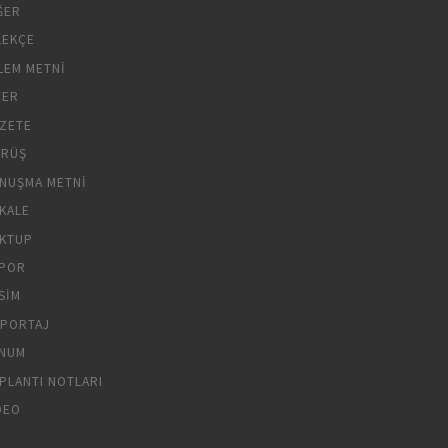
ĞER
LEKÇE
LEM METNI
YER
ZETE
RÜŞ
NUŞMA METNI
KALE
KTUP
POR
SIM
PORTAJ
NUM
PLANTI NOTLARI
DEO