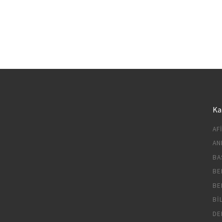
Ka
AF
AN
BA
BE
BE
BI
DE