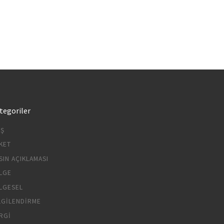
tegoriler
IŞ
KET
SIN AÇIKLAMASI
LGE
LGESEL
LGILENDIRME
RGI