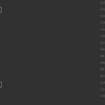
DI
DI
EY
FL
GA
GÖ
KO
MA
ME
RA
RE
RÖ
SU
TO
VI