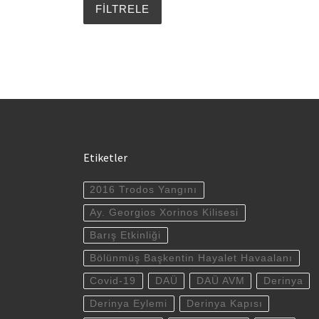
Etiketler
2016 Trodos Yangını
Ay. Georgios Xorinos Kilisesi
Barış Etkinliği
Bölünmüş Başkentin Hayalet Havaalanı
Covid-19
DAÜ
DAÜ AVM
Derinya
Derinya Eylemi
Derinya Kapısı