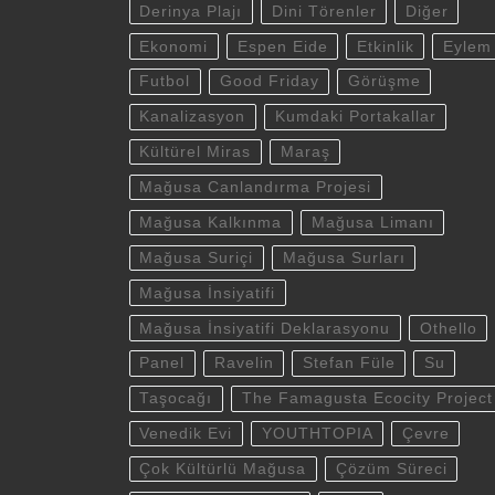
Derinya Plajı
Dini Törenler
Diğer
Ekonomi
Espen Eide
Etkinlik
Eylem
Futbol
Good Friday
Görüşme
Kanalizasyon
Kumdaki Portakallar
Kültürel Miras
Maraş
Mağusa Canlandırma Projesi
Mağusa Kalkınma
Mağusa Limanı
Mağusa Suriçi
Mağusa Surları
Mağusa İnsiyatifi
Mağusa İnsiyatifi Deklarasyonu
Othello
Panel
Ravelin
Stefan Füle
Su
Taşocağı
The Famagusta Ecocity Project
Venedik Evi
YOUTHTOPIA
Çevre
Çok Kültürlü Mağusa
Çözüm Süreci