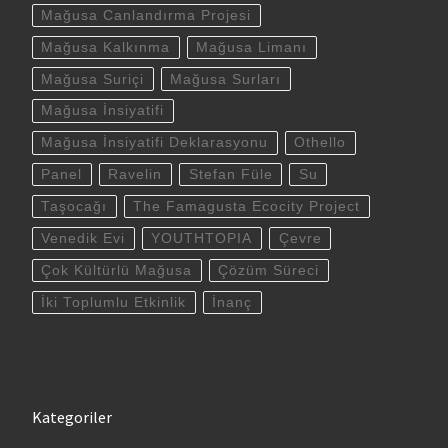
Mağusa Canlandırma Projesi
Mağusa Kalkınma
Mağusa Limanı
Mağusa Suriçi
Mağusa Surları
Mağusa İnsiyatifi
Mağusa İnsiyatifi Deklarasyonu
Othello
Panel
Ravelin
Stefan Füle
Su
Taşocağı
The Famagusta Ecocity Project
Venedik Evi
YOUTHTOPIA
Çevre
Çok Kültürlü Mağusa
Çözüm Süreci
İki Toplumlu Etkinlik
İnanç
Kategoriler