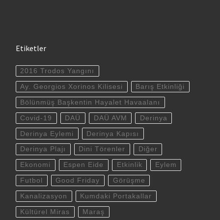
Etiketler
2016 Trodos Yangını
Ay. Georgios Xorinos Kilisesi
Barış Etkinliği
Bölünmüş Başkentin Hayalet Havaalanı
Covid-19
DAÜ
DAÜ AVM
Derinya
Derinya Eylemi
Derinya Kapısı
Derinya Plajı
Dini Törenler
Diğer
Ekonomi
Espen Eide
Etkinlik
Eylem
Futbol
Good Friday
Görüşme
Kanalizasyon
Kumdaki Portakallar
Kültürel Miras
Maraş