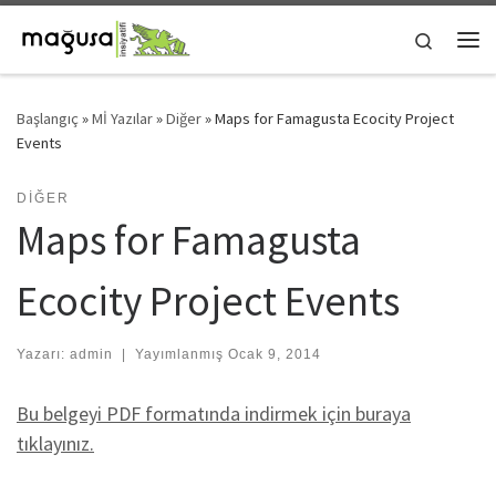
Skip to content
Search
Me
Başlangıç
»
Mİ Yazılar
»
Diğer
»
Maps for Famagusta Ecocity Project
Events
DIĞER
Maps for Famagusta
Ecocity Project Events
Yazarı:
admin
|
Yayımlanmış
Ocak 9, 2014
Bu belgeyi PDF formatında indirmek için buraya
tıklayınız.