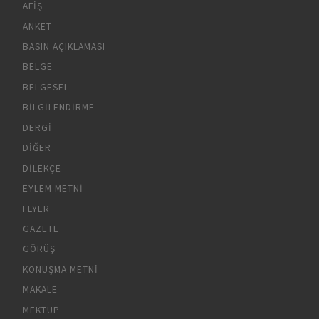
AFIŞ
ANKET
BASIN AÇIKLAMASI
BELGE
BELGESEL
BILGILENDIRME
DERGI
DIĞER
DILEKÇE
EYLEM METNI
FLYER
GAZETE
GÖRÜŞ
KONUŞMA METNI
MAKALE
MEKTUP