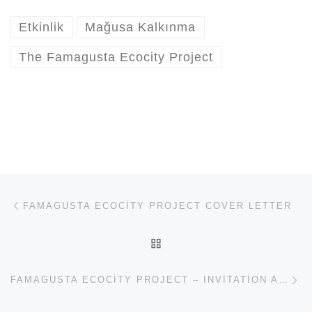
Etkinlik
Mağusa Kalkınma
The Famagusta Ecocity Project
Yazı dolaşımı
Previous post
FAMAGUSTA ECOCITY PROJECT COVER LETTER
BACK TO POST LIST
Ne
FAMAGUSTA ECOCITY PROJECT – INVITATION AND SCHEDULE