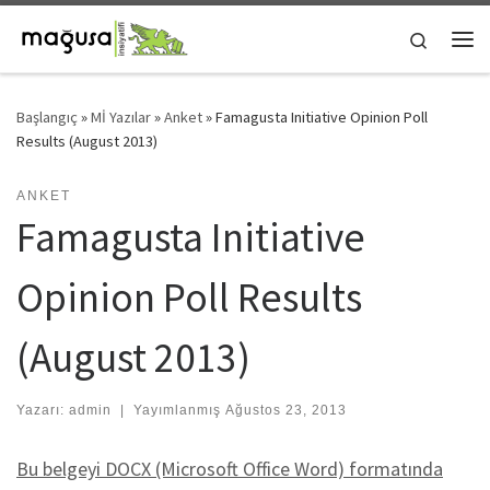
Skip to content
Search
Me
Başlangıç
»
Mİ Yazılar
»
Anket
»
Famagusta Initiative Opinion Poll
Results (August 2013)
ANKET
Famagusta Initiative
Opinion Poll Results
(August 2013)
Yazarı:
admin
|
Yayımlanmış
Ağustos 23, 2013
Bu belgeyi DOCX (Microsoft Office Word) formatında