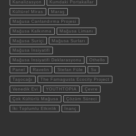
Kanalizasyon
Kumdaki Portakallar
Kültürel Miras
Maraş
Mağusa Canlandırma Projesi
Mağusa Kalkınma
Mağusa Limanı
Mağusa Suriçi
Mağusa Surları
Mağusa İnsiyatifi
Mağusa İnsiyatifi Deklarasyonu
Othello
Panel
Ravelin
Stefan Füle
Su
Taşocağı
The Famagusta Ecocity Project
Venedik Evi
YOUTHTOPIA
Çevre
Çok Kültürlü Mağusa
Çözüm Süreci
İki Toplumlu Etkinlik
İnanç