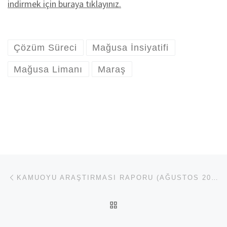
indirmek için buraya tıklayınız.
Çözüm Süreci
Mağusa İnsiyatifi
Mağusa Limanı
Maraş
Yazı dolaşımı
Previous post
KAMUOYU ARAŞTIRMASI RAPORU (AĞUSTOS 2013)
BACK TO POST LIST
Ne