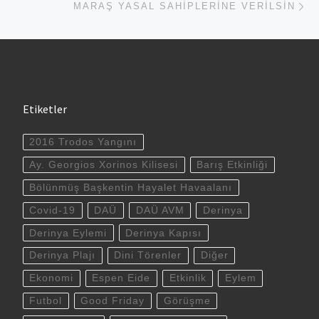
MARAŞ YASAL SAHIPLERINE VERILSIN
Etiketler
2016 Trodos Yangını
Ay. Georgios Xorinos Kilisesi
Barış Etkinliği
Bölünmüş Başkentin Hayalet Havaalanı
Covid-19
DAÜ
DAÜ AVM
Derinya
Derinya Eylemi
Derinya Kapısı
Derinya Plajı
Dini Törenler
Diğer
Ekonomi
Espen Eide
Etkinlik
Eylem
Futbol
Good Friday
Görüşme