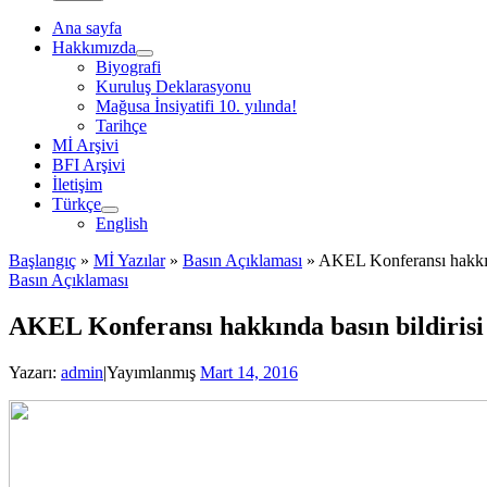
Ana sayfa
Hakkımızda
Biyografi
Kuruluş Deklarasyonu
Mağusa İnsiyatifi 10. yılında!
Tarihçe
Mİ Arşivi
BFI Arşivi
İletişim
Türkçe
English
Başlangıç
»
Mİ Yazılar
»
Basın Açıklaması
»
AKEL Konferansı hakkınd
Basın Açıklaması
AKEL Konferansı hakkında basın bildirisi
Yazarı:
admin
|
Yayımlanmış
Mart 14, 2016