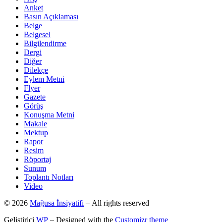
Anket
Basın Açıklaması
Belge
Belgesel
Bilgilendirme
Dergi
Diğer
Dilekçe
Eylem Metni
Flyer
Gazete
Görüş
Konuşma Metni
Makale
Mektup
Rapor
Resim
Röportaj
Sunum
Toplantı Notları
Video
© 2026
Mağusa İnsiyatifi
– All rights reserved
Geliştirici
WP
– Designed with the
Customizr theme