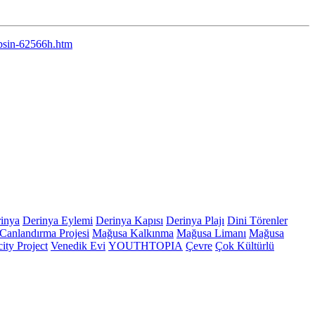
apsin-62566h.htm
inya
Derinya Eylemi
Derinya Kapısı
Derinya Plajı
Dini Törenler
Canlandırma Projesi
Mağusa Kalkınma
Mağusa Limanı
Mağusa
ity Project
Venedik Evi
YOUTHTOPIA
Çevre
Çok Kültürlü