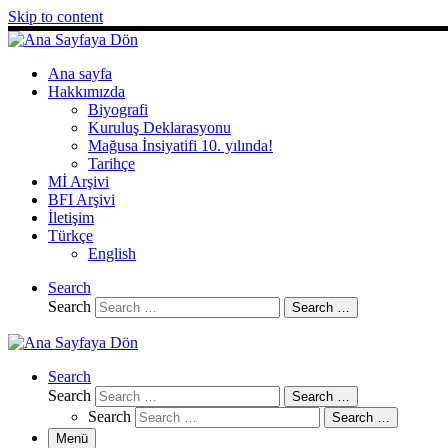
Skip to content
Ana sayfa
Hakkımızda
Biyografi
Kuruluş Deklarasyonu
Mağusa İnsiyatifi 10. yılında!
Tarihçe
Mİ Arşivi
BFI Arşivi
İletişim
Türkçe
English
Search
Search
Search …
Search
Search
Search …
Search
Search …
Menü