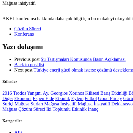
Mağusa inisiyatifi
AKEL konferansı hakkında daha çok bilgi için bu makaleyi okuyabili
Çözüm Süreci
Konferans
Yazı dolaşımı
Previous post
Su Tartışmaları Konusunda Basın Açıklaması
Back to post list
Next post
Türkiye enerji gücü olmak isterse çözümü destekleme
Etiketler
2016 Trodos Yangını
Ay. Georgios Xorinos Kilisesi
Barış Etkinliği
Bö
Diğer
Ekonomi
Espen Eide
Etkinlik
Eylem
Futbol
Good Friday
Gör
Suriçi
Mağusa Surları
Mağusa İnsiyatifi
Mağusa İnsiyatifi Deklarasy
Mağusa
Çözüm Süreci
İki Toplumlu Etkinlik
İnanç
Kategoriler
Afiş