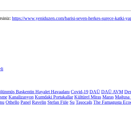
rsiniz:
https://www.yeniduzen.com/barisi-seven-herkes-surece-katki-y
li
lünmüş Başkentin Hayalet Havaalanı
Covid-19
DAÜ
DAÜ AVM
Der
üşme
Kanalizasyon
Kumdaki Portakallar
Kültürel Miras
Maraş
Mağusa 
onu
Othello
Panel
Ravelin
Stefan Füle
Su
Taşocağı
The Famagusta Ecoc