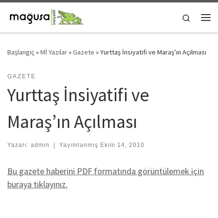
Skip to content
Search
Me
Başlangıç
»
Mİ Yazılar
»
Gazete
»
Yurttaş İnsiyatifi ve Maraş’ın Açılması
GAZETE
Yurttaş İnsiyatifi ve
Maraş’ın Açılması
Yazarı:
admin
|
Yayımlanmış
Ekim 14, 2010
Bu gazete haberini PDF formatında görüntülemek için
buraya tıklayınız.