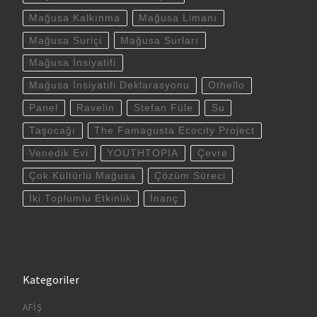
Mağusa Kalkınma
Mağusa Limanı
Mağusa Suriçi
Mağusa Surları
Mağusa İnsiyatifi
Mağusa İnsiyatifi Deklarasyonu
Othello
Panel
Ravelin
Stefan Füle
Su
Taşocağı
The Famagusta Ecocity Project
Venedik Evi
YOUTHTOPIA
Çevre
Çok Kültürlü Mağusa
Çözüm Süreci
İki Toplumlu Etkinlik
İnanç
Kategoriler
AFIŞ