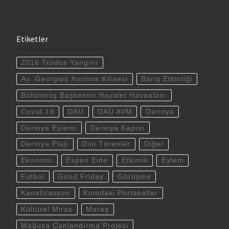
Etiketler
2016 Trodos Yangını
Ay. Georgios Xorinos Kilisesi
Barış Etkinliği
Bölünmüş Başkentin Hayalet Havaalanı
Covid-19
DAÜ
DAÜ AVM
Derinya
Derinya Eylemi
Derinya Kapısı
Derinya Plajı
Dini Törenler
Diğer
Ekonomi
Espen Eide
Etkinlik
Eylem
Futbol
Good Friday
Görüşme
Kanalizasyon
Kumdaki Portakallar
Kültürel Miras
Maraş
Mağusa Canlandırma Projesi