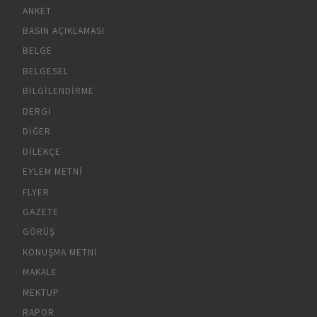
ANKET
BASIN AÇIKLAMASI
BELGE
BELGESEL
BILGILENDIRME
DERGI
DIĞER
DILEKÇE
EYLEM METNI
FLYER
GAZETE
GÖRÜŞ
KONUŞMA METNI
MAKALE
MEKTUP
RAPOR