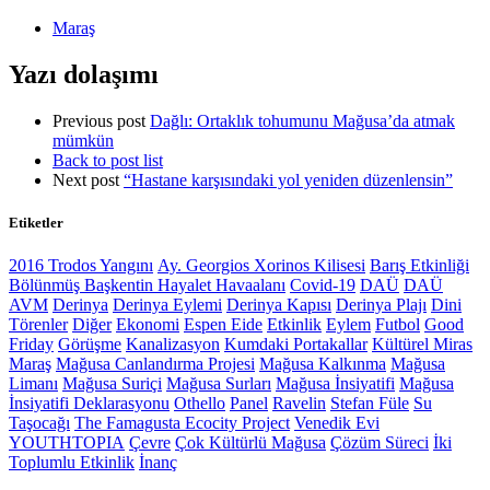
Maraş
Yazı dolaşımı
Previous post
Dağlı: Ortaklık tohumunu Mağusa’da atmak
mümkün
Back to post list
Next post
“Hastane karşısındaki yol yeniden düzenlensin”
Etiketler
2016 Trodos Yangını
Ay. Georgios Xorinos Kilisesi
Barış Etkinliği
Bölünmüş Başkentin Hayalet Havaalanı
Covid-19
DAÜ
DAÜ
AVM
Derinya
Derinya Eylemi
Derinya Kapısı
Derinya Plajı
Dini
Törenler
Diğer
Ekonomi
Espen Eide
Etkinlik
Eylem
Futbol
Good
Friday
Görüşme
Kanalizasyon
Kumdaki Portakallar
Kültürel Miras
Maraş
Mağusa Canlandırma Projesi
Mağusa Kalkınma
Mağusa
Limanı
Mağusa Suriçi
Mağusa Surları
Mağusa İnsiyatifi
Mağusa
İnsiyatifi Deklarasyonu
Othello
Panel
Ravelin
Stefan Füle
Su
Taşocağı
The Famagusta Ecocity Project
Venedik Evi
YOUTHTOPIA
Çevre
Çok Kültürlü Mağusa
Çözüm Süreci
İki
Toplumlu Etkinlik
İnanç