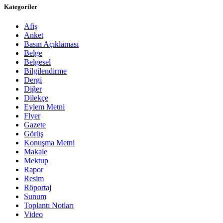
Kategoriler
Afiş
Anket
Basın Açıklaması
Belge
Belgesel
Bilgilendirme
Dergi
Diğer
Dilekçe
Eylem Metni
Flyer
Gazete
Görüş
Konuşma Metni
Makale
Mektup
Rapor
Resim
Röportaj
Sunum
Toplantı Notları
Video