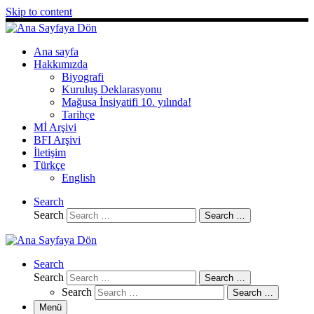
Skip to content
Ana sayfa
Hakkımızda
Biyografi
Kuruluş Deklarasyonu
Mağusa İnsiyatifi 10. yılında!
Tarihçe
Mİ Arşivi
BFI Arşivi
İletişim
Türkçe
English
Search
Search
Search …
Search
Search
Search …
Search
Search …
Menü