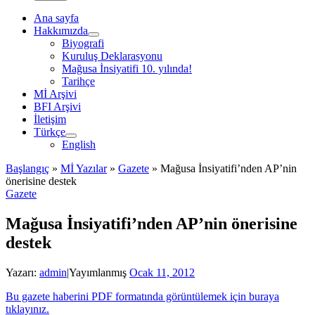
Ana sayfa
Hakkımızda
Biyografi
Kuruluş Deklarasyonu
Mağusa İnsiyatifi 10. yılında!
Tarihçe
Mİ Arşivi
BFI Arşivi
İletişim
Türkçe
English
Başlangıç
»
Mİ Yazılar
»
Gazete
»
Mağusa İnsiyatifi’nden AP’nin
önerisine destek
Gazete
Mağusa İnsiyatifi’nden AP’nin önerisine
destek
Yazarı:
admin
|
Yayımlanmış
Ocak 11, 2012
Bu gazete haberini PDF formatında görüntülemek için buraya
tıklayınız.