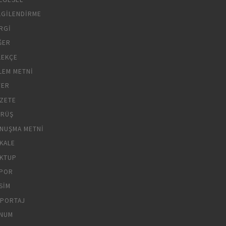
LGILENDIRME
RGI
ĞER
LEKÇE
LEM METNI
YER
ZETE
RÜŞ
NUŞMA METNI
KALE
KTUP
POR
SIM
PORTAJ
NUM