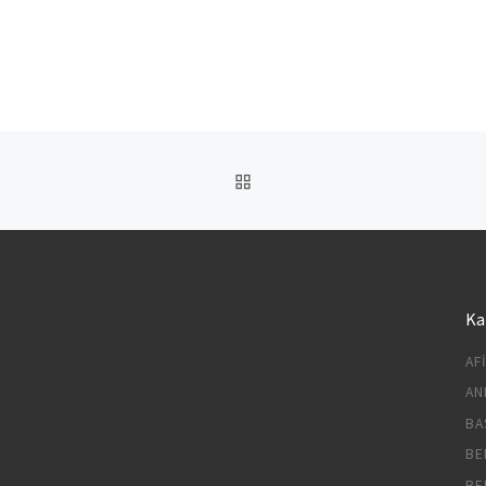
BACK TO POST LIST
Ka
AF
AN
BA
BE
BE