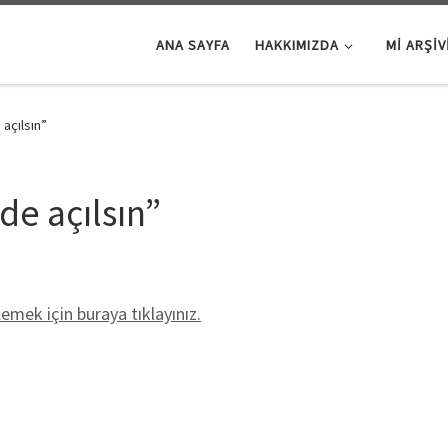
ANA SAYFA
HAKKIMIZDA
Mİ ARŞIV
açılsın”
e açılsın”
mek için buraya tıklayınız.