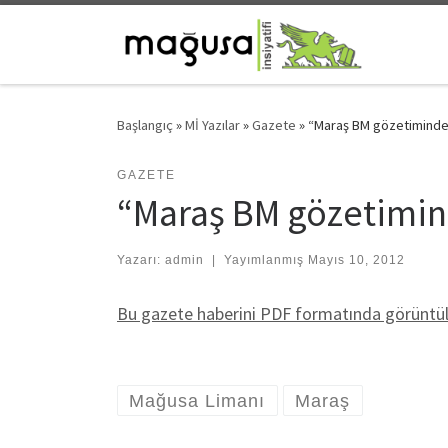
Skip to content
Başlangıç
»
Mİ Yazılar
»
Gazete
»
“Maraş BM gözetiminde 
GAZETE
“Maraş BM gözetimind
Yazarı:
admin
|
Yayımlanmış
Mayıs 10, 2012
Bu gazete haberini PDF formatında görüntüle
Mağusa Limanı
Maraş