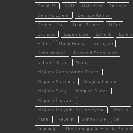
Covid-19
DAÜ
DAÜ AVM
Derinya
Derinya Eylemi
Derinya Kapısı
Derinya Plajı
Dini Törenler
Diğer
Ekonomi
Espen Eide
Etkinlik
Eylem
Futbol
Good Friday
Görüşme
Kanalizasyon
Kumdaki Portakallar
Kültürel Miras
Maraş
Mağusa Canlandırma Projesi
Mağusa Kalkınma
Mağusa Limanı
Mağusa Suriçi
Mağusa Surları
Mağusa İnsiyatifi
Mağusa İnsiyatifi Deklarasyonu
Othello
Panel
Ravelin
Stefan Füle
Su
Taşocağı
The Famagusta Ecocity Project