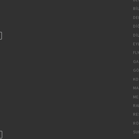
BI
DE
DI
DI
EY
FL
GA
GÖ
KO
MA
ME
RA
RE
RÖ
SU