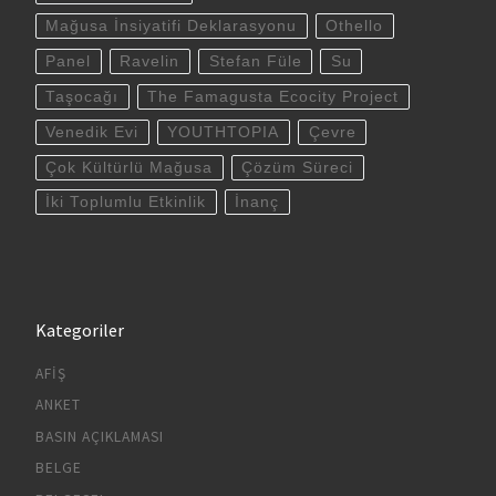
Mağusa İnsiyatifi Deklarasyonu
Othello
Panel
Ravelin
Stefan Füle
Su
Taşocağı
The Famagusta Ecocity Project
Venedik Evi
YOUTHTOPIA
Çevre
Çok Kültürlü Mağusa
Çözüm Süreci
İki Toplumlu Etkinlik
İnanç
Kategoriler
AFIŞ
ANKET
BASIN AÇIKLAMASI
BELGE