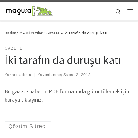
Skip to content
Search
Me
Başlangıç
»
Mİ Yazılar
»
Gazete
»
İki tarafın da duruşu katı
GAZETE
İki tarafın da duruşu katı
Yazarı:
admin
|
Yayımlanmış
Şubat 2, 2013
Bu gazete haberini PDF formatında görüntülemek için
buraya tıklayınız.
Çözüm Süreci