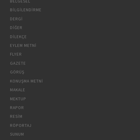
BELGESEL
BILGILENDIRME
DERGI
DIĞER
DILEKÇE
EYLEM METNI
FLYER
GAZETE
GÖRÜŞ
KONUŞMA METNI
MAKALE
MEKTUP
RAPOR
RESIM
RÖPORTAJ
SUNUM