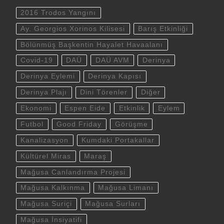
2016 Trodos Yangını
Ay. Georgios Xorinos Kilisesi
Barış Etkinliği
Bölünmüş Başkentin Hayalet Havaalanı
Covid-19
DAÜ
DAÜ AVM
Derinya
Derinya Eylemi
Derinya Kapısı
Derinya Plajı
Dini Törenler
Diğer
Ekonomi
Espen Eide
Etkinlik
Eylem
Futbol
Good Friday
Görüşme
Kanalizasyon
Kumdaki Portakallar
Kültürel Miras
Maraş
Mağusa Canlandırma Projesi
Mağusa Kalkınma
Mağusa Limanı
Mağusa Suriçi
Mağusa Surları
Mağusa İnsiyatifi