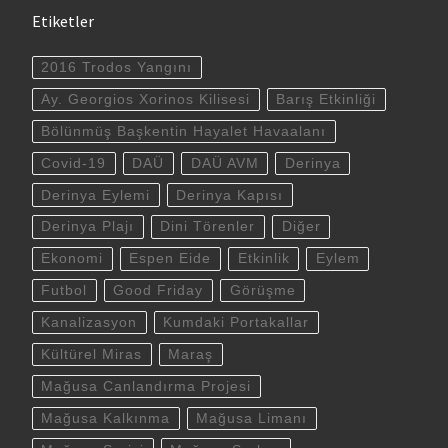
Etiketler
2016 Trodos Yangını
Ay. Georgios Xorinos Kilisesi
Barış Etkinliği
Bölünmüş Başkentin Hayalet Havaalanı
Covid-19
DAÜ
DAÜ AVM
Derinya
Derinya Eylemi
Derinya Kapısı
Derinya Plajı
Dini Törenler
Diğer
Ekonomi
Espen Eide
Etkinlik
Eylem
Futbol
Good Friday
Görüşme
Kanalizasyon
Kumdaki Portakallar
Kültürel Miras
Maraş
Mağusa Canlandırma Projesi
Mağusa Kalkınma
Mağusa Limanı