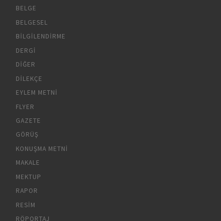
BELGE
BELGESEL
BILGILENDIRME
DERGI
DIĞER
DILEKÇE
EYLEM METNI
FLYER
GAZETE
GÖRÜŞ
KONUŞMA METNI
MAKALE
MEKTUP
RAPOR
RESIM
RÖPORTAJ