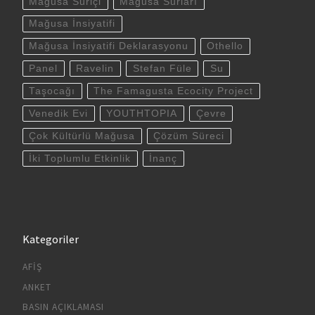
Mağusa Suriçi
Mağusa Surları
Mağusa İnsiyatifi
Mağusa İnsiyatifi Deklarasyonu
Othello
Panel
Ravelin
Stefan Füle
Su
Taşocağı
The Famagusta Ecocity Project
Venedik Evi
YOUTHTOPIA
Çevre
Çok Kültürlü Mağusa
Çözüm Süreci
İki Toplumlu Etkinlik
İnanç
Kategoriler
AFIŞ
ANKET
BASIN AÇIKLAMASI