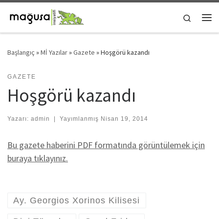
Skip to content
Search
Me
Başlangıç
»
Mİ Yazılar
»
Gazete
»
Hoşgörü kazandı
GAZETE
Hoşgörü kazandı
Yazarı:
admin
|
Yayımlanmış
Nisan 19, 2014
Bu gazete haberini PDF formatında görüntülemek için
buraya tıklayınız.
Ay. Georgios Xorinos Kilisesi